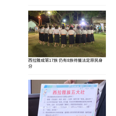
西拉雅成第17族 仍有8族待獲法定原民身
分