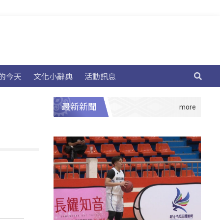
的今天
文化小辭典
活動訊息
最新新聞