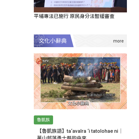
平埔專法已施行 原民身分法暫緩審查
文化小辭典
魯凱族
【魯凱族語】ta‘avalra ‘i tatolohae ni｜
萬山部落勇士祭的由來