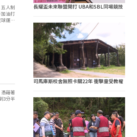
長耀盃未來聯盟開打 UBA和SBL同場競技
」五人制
子加油打
足球運動
司馬庫斯校舍無照卡關22年 衝擊童受教權
，憑藉著
到3分半