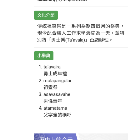
文化介紹
傳統祖靈祭是一系列為期四個月的祭典，
現今配合族人工作求學濃縮為一天，並特
別將「勇士祭(Ta‘avala)」凸顯辦理。
小辭典
ta‘avalra
勇士成年禮
molapangolai
祖靈祭
asavasavahe
男性青年
atamatama
父字輩的稱呼
歷史上的今天