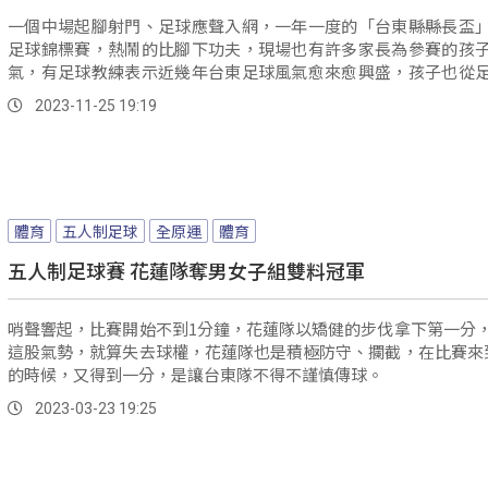
一個中場起腳射門、足球應聲入網，一年一度的「台東縣縣長盃
足球錦標賽，熱鬧的比腳下功夫，現場也有許多家長為參賽的孩
氣，有足球教練表示近幾年台東足球風氣愈來愈興盛，孩子也從
中，學習到團結合作的重要。
2023-11-25 19:19
體育
五人制足球
全原運
體育
五人制足球賽 花蓮隊奪男女子組雙料冠軍
哨聲響起，比賽開始不到1分鐘，花蓮隊以矯健的步伐拿下第一分
這股氣勢，就算失去球權，花蓮隊也是積極防守、攔截，在比賽來
的時候，又得到一分，是讓台東隊不得不謹慎傳球。
2023-03-23 19:25