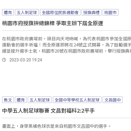
體育
五人制足球
全國原住民族運動會
授旗典禮
桃園市
桃園市府授旗拚總錦標 爭取主辦下屆全原運
在桃園市政府廣場前，頭目向天地吶喊，為代表桃園市參加全國
運動會的選手祈福！而全原運即將在24號正式開幕，為了鼓勵選
績並提升選手士氣，桃園市20號在桃園市政府廣場前，舉行授旗典
2023-03-20 19:24
教文
體育
五人制足球
全國中等學校五人制足球
文昌國中
中學五人制足球聯賽 文昌對福科2:2平手
畫面上，身穿黑橘色球衣是來自桃園市文昌國中的選手。