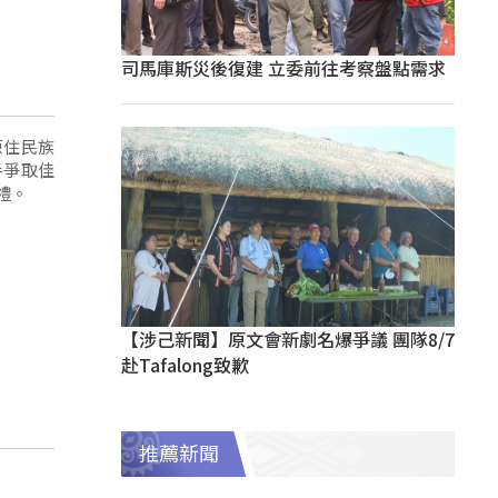
司馬庫斯災後復建 立委前往考察盤點需求
原住民族
手爭取佳
禮。
【涉己新聞】原文會新劇名爆爭議 團隊8/7
赴Tafalong致歉
推薦新聞