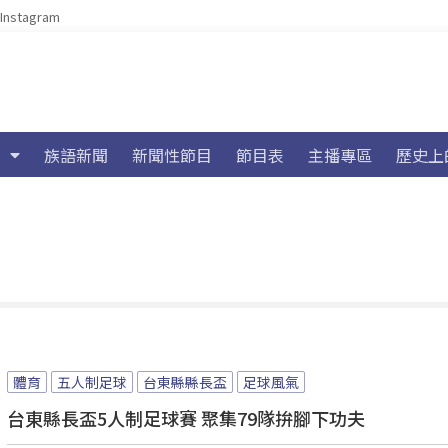
Instagram
族語新聞
新聞性節目
節目表
主播專區
歷史上
體育
五人制足球
台東縣縣長盃
足球風氣
台東縣長盃5人制足球賽 聚集79隊拚腳下功夫