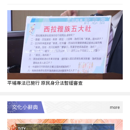
平埔專法已施行 原民身分法暫緩審查
文化小辭典