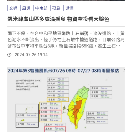
交通
風災
中南部
孤島
災情
凱米肆虐山區多處淪孤島 物資空投看天臉色
雨下不停，在台中和平地區道路土石崩落、淹沒道路，土黃
色泥水不斷流出，怪手仍在土石堆中搶通道路，目前公路局
發布台中市和平區台8線，新佳陽路段68K處，發生土石滑落
雙向無法通行，預計27日早上10點排除；另外靈甫橋路段
2024-07-26 19:14
77K+800處，也發生邊坡坍方，預計在26日晚間9點排除。