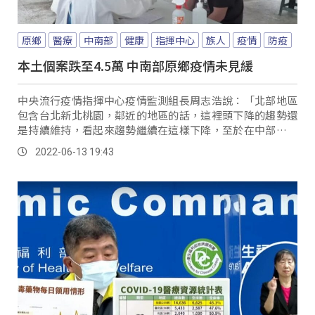
原鄉
醫療
中南部
健康
指揮中心
族人
疫情
防疫
本土個案跌至4.5萬 中南部原鄉疫情未見緩
中央流行疫情指揮中心疫情監測組長周志浩說：「北部地區
包含台北新北桃園，鄰近的地區的話，這裡頭下降的趨勢還
是持續維持，看起來趨勢繼續在這樣下降，至於在中部南部
的部分看起來現在是在一個高原期。
2022-06-13 19:43