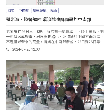
風災
中南部
凱米颱風
降雨
凱米海、陸警解除 環流釀強降雨轟炸中南部
氣象署在26日早上8點，解除凱米颱風海上、陸上警報，凱
米也減弱成輕臺，暴風圈也縮小，並持續往中國方向前進，
不過凱米帶來的雨量，持續在中南部發威，23日到26日早上
7點，累積雨量最多的縣市在中南部，其中高雄市多納林道累
2024-07-26 12:03
積1785.5毫米最多。