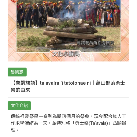
魯凱族
【魯凱族語】ta‘avalra ‘i tatolohae ni｜萬山部落勇士
祭的由來
文化介紹
傳統祖靈祭是一系列為期四個月的祭典，現今配合族人工
作求學濃縮為一天，並特別將「勇士祭(Ta‘avala)」凸顯辦
理。