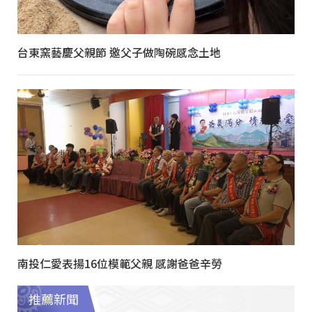
台東窯藝慶父親節 邀父子做陶碗感念土地
南投仁愛表揚16位模範父親 感謝爸爸辛勞
推薦新聞