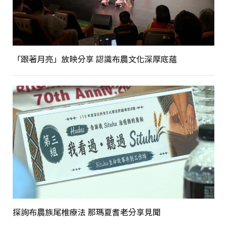
「跟著月亮」放映分享 認識布農文化深厚底蘊
探詢布農族尾椎療法 那瑪夏耆老分享見聞