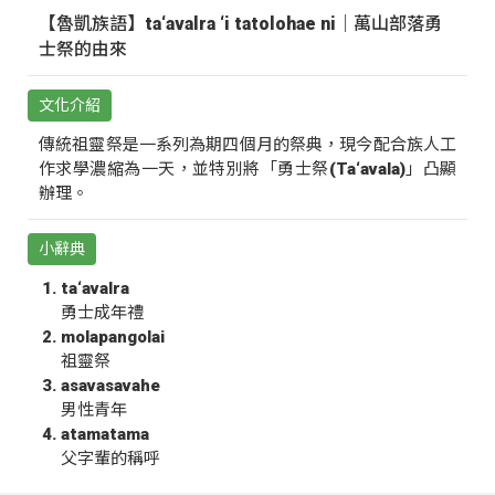
【魯凱族語】ta‘avalra ‘i tatolohae ni｜萬山部落勇
士祭的由來
文化介紹
傳統祖靈祭是一系列為期四個月的祭典，現今配合族人工
作求學濃縮為一天，並特別將「勇士祭(Ta‘avala)」凸顯
辦理。
小辭典
ta‘avalra
勇士成年禮
molapangolai
祖靈祭
asavasavahe
男性青年
atamatama
父字輩的稱呼