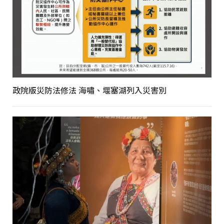
政院版災防法修法 海嘯、堰塞湖列入災害別