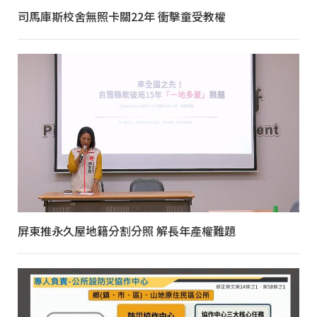
司馬庫斯校舍無照卡關22年 衝擊童受教權
屏東推永久屋地籍分割分照 解長年產權難題