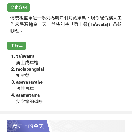
文化介紹
傳統祖靈祭是一系列為期四個月的祭典，現今配合族人工
作求學濃縮為一天，並特別將「勇士祭(Ta‘avala)」凸顯
辦理。
小辭典
ta‘avalra
勇士成年禮
molapangolai
祖靈祭
asavasavahe
男性青年
atamatama
父字輩的稱呼
歷史上的今天