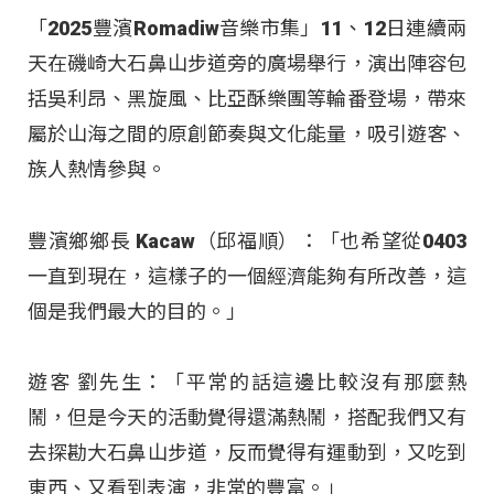
「2025豐濱Romadiw音樂市集」11、12日連續兩
天在磯崎大石鼻山步道旁的廣場舉行，演出陣容包
括吳利昂、黑旋風、比亞酥樂團等輪番登場，帶來
屬於山海之間的原創節奏與文化能量，吸引遊客、
族人熱情參與。
豐濱鄉鄉長 Kacaw（邱福順）：「也希望從0403
一直到現在，這樣子的一個經濟能夠有所改善，這
個是我們最大的目的。」
遊客 劉先生：「平常的話這邊比較沒有那麼熱
鬧，但是今天的活動覺得還滿熱鬧，搭配我們又有
去探勘大石鼻山步道，反而覺得有運動到，又吃到
東西、又看到表演，非常的豐富。」