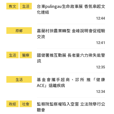
台東pulingau生命故事展 香氛串起文
教文
生活
化連結
12:44
嘉蘭村拚農業轉型 金峰說明會促經驗
原鄉
交流
12:41
國健署推互動展 長者量六力揪失能警
生活
醫療
訊
12:35
基金會攜手超商、診所 推「健康
生活
ACE」遠離疾病
12:34
監察院監察權陷入空窗 立法院舉行公
政經
社會
聽會