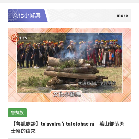
文化小辭典
魯凱族
【魯凱族語】ta‘avalra ‘i tatolohae ni｜萬山部落勇
士祭的由來