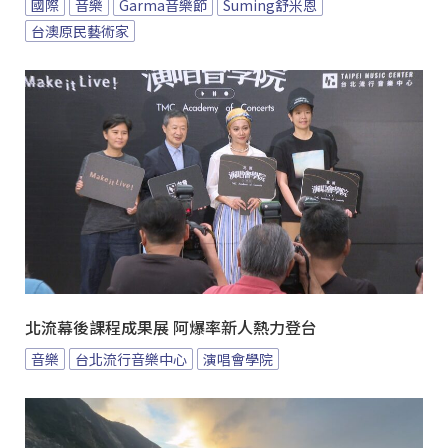
國際
音樂
Garma音樂節
Suming舒米恩
台澳原民藝術家
北流幕後課程成果展 阿爆率新人熱力登台
音樂
台北流行音樂中心
演唱會學院