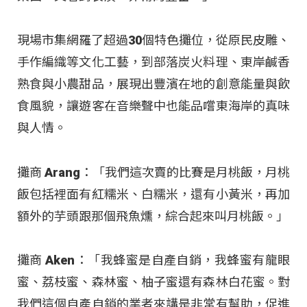
現場市集網羅了超過30個特色攤位，從原民皮雕、
手作編織等文化工藝，到部落炭火料理、東岸鹹香
熟食與小農甜品，展現出豐濱在地的創意能量與飲
食風貌，讓遊客在音樂聲中也能品嚐東海岸的真味
與人情。
攤商 Arang：「我們這次賣的比賽是月桃飯，月桃
飯包括裡面有紅糯米、白糯米，還有小黃米，再加
額外的芋頭跟那個飛魚燻，綜合起來叫月桃飯。」
攤商 Aken：「我蜂蜜是自產自銷，我蜂蜜有龍眼
蜜、荔枝蜜、森林蜜、柚子蜜還有森林白花蜜。對
我們這個自產自銷的業者來講是非常有幫助，促進