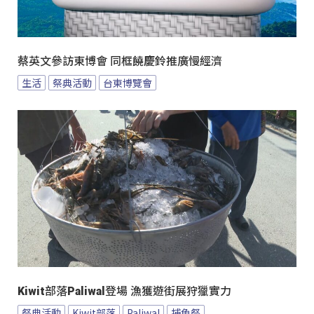
蔡英文參訪東博會 同框饒慶鈴推廣慢經濟
生活
祭典活動
台東博覽會
Kiwit部落Paliwal登場 漁獲遊街展狩獵實力
祭典活動
Kiwit部落
Paliwal
捕魚祭