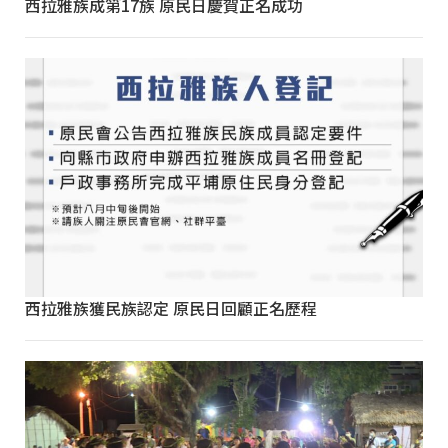
西拉雅族成第17族 原民日慶賀正名成功
西拉雅族獲民族認定 原民日回顧正名歷程