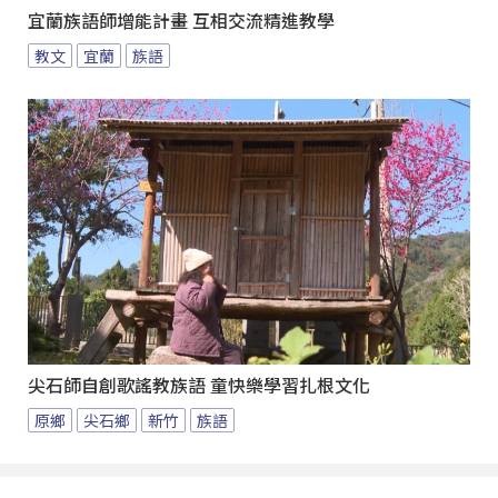
宜蘭族語師增能計畫 互相交流精進教學
教文
宜蘭
族語
尖石師自創歌謠教族語 童快樂學習扎根文化
原鄉
尖石鄉
新竹
族語