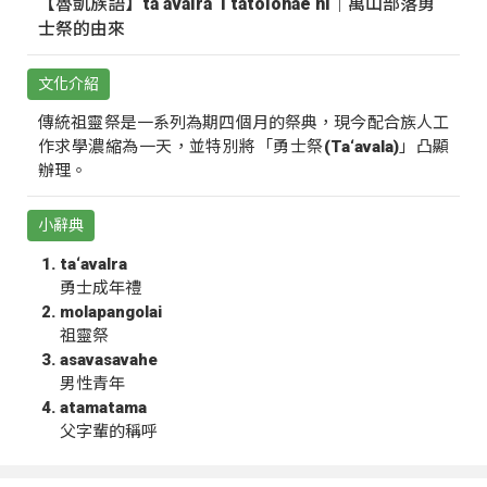
【魯凱族語】ta‘avalra ‘i tatolohae ni｜萬山部落勇
士祭的由來
文化介紹
傳統祖靈祭是一系列為期四個月的祭典，現今配合族人工
作求學濃縮為一天，並特別將「勇士祭(Ta‘avala)」凸顯
辦理。
小辭典
ta‘avalra
勇士成年禮
molapangolai
祖靈祭
asavasavahe
男性青年
atamatama
父字輩的稱呼