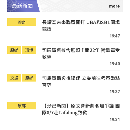
最新新聞
長耀盃未來聯盟開打 UBA和SBL同場
體育
競技
19:47
司馬庫斯校舍無照卡關22年 衝擊童受
原鄉
環境
教權
19:40
司馬庫斯災後復建 立委前往考察盤點
交通
原鄉
需求
19:37
【涉己新聞】原文會新劇名爆爭議 團
原鄉
隊8/7赴Tafalong致歉
19:31