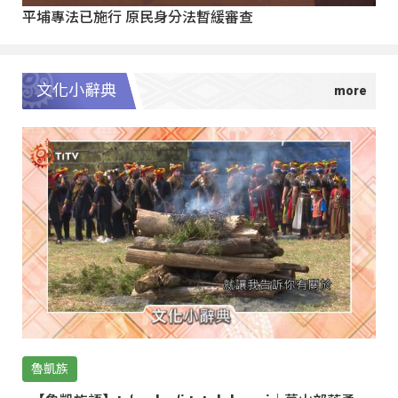
平埔專法已施行 原民身分法暫緩審查
文化小辭典
魯凱族