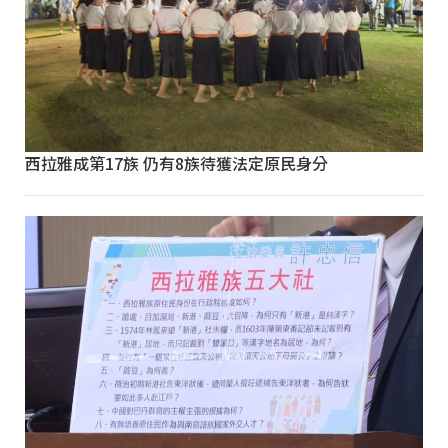
西拉雅成第17族 仍有8族待獲法定原民身分