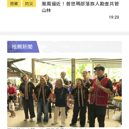
颱風逼近！普悠瑪部落族人勘查共管
原鄉
防災
山林
19:20
推薦新聞