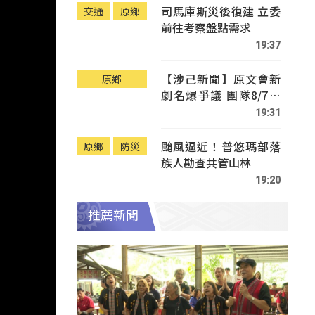
司馬庫斯災後復建 立委
交通
原鄉
前往考察盤點需求
19:37
【涉己新聞】原文會新
原鄉
劇名爆爭議 團隊8/7赴
Tafalong致歉
19:31
颱風逼近！普悠瑪部落
原鄉
防災
族人勘查共管山林
19:20
推薦新聞