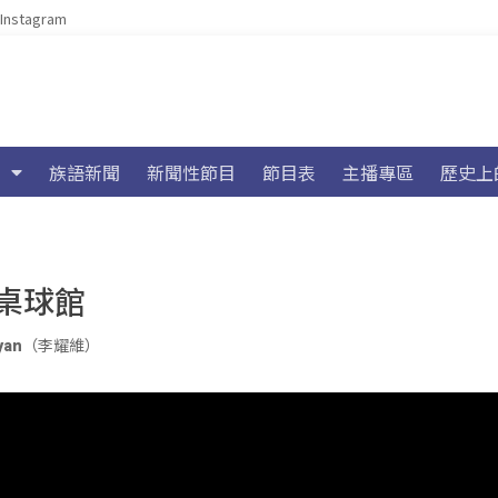
Instagram
族語新聞
新聞性節目
節目表
主播專區
歷史上
桌球館
juyan（李耀維）