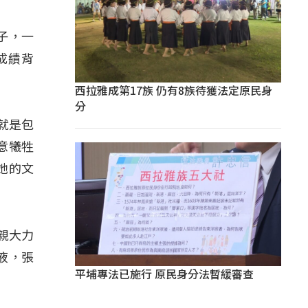
子，一
成績背
西拉雅成第17族 仍有8族待獲法定原民身
分
就是包
意犧牲
她的文
親大力
液，張
平埔專法已施行 原民身分法暫緩審查