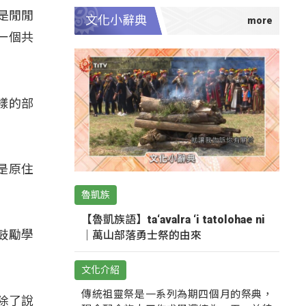
是閒閒
文化小辭典
一個共
樣的部
。
是原住
魯凱族
【魯凱族語】ta‘avalra ‘i tatolohae ni
鼓勵學
｜萬山部落勇士祭的由來
文化介紹
傳統祖靈祭是一系列為期四個月的祭典，
除了說