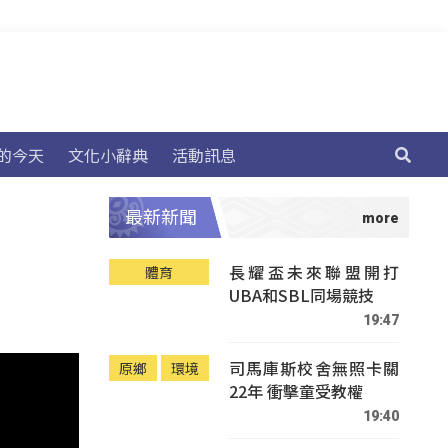
的今天
文化小辭典
活動訊息
最新新聞
長耀盃未來聯盟開打
體育
UBA和SBL同場競技
19:47
司馬庫斯校舍無照卡關
原鄉
環境
22年 衝擊童受教權
19:40