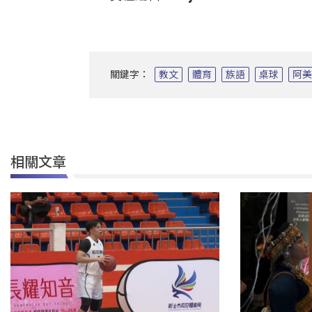
關鍵字：
教文
體育
族語
桌球
阿
相關文章