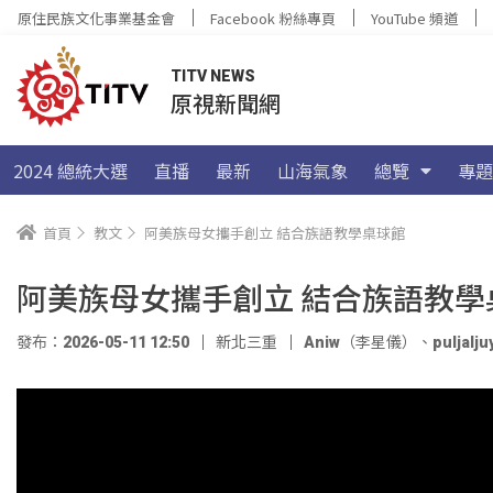
原住民族文化事業基金會
Facebook 粉絲專頁
YouTube 頻道
TITV NEWS
原視新聞網
2024 總統大選
直播
最新
山海氣象
總覽
專題
首頁
教文
阿美族母女攜手創立 結合族語教學桌球館
阿美族母女攜手創立 結合族語教學
發布：2026-05-11 12:50
新北三重
Aniw（李星儀）
、
puljal