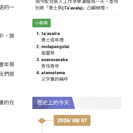
現今配合族人工作求學濃縮為一天，並特
語的一
別將「勇士祭(Ta‘avala)」凸顯辦理。
小辭典
ta‘avalra
中，族
勇士成年禮
molapangolai
祖靈祭
asavasavahe
豐年祭
男性青年
atamatama
我們原
父字輩的稱呼
續的在
歷史上的今天
2026/ 08/ 07