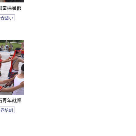
鄉童過暑假
百合國小
拓青年就業
跨界培訓