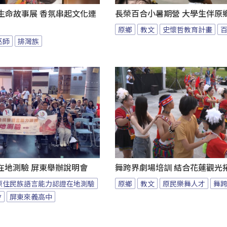
au生命故事展 香氛串起文化連
長榮百合小暑期營 大學生伴原
原鄉
教文
史懷哲教育計畫
巫師
排灣族
在地測驗 屏東舉辦說明會
舞跨界劇場培訓 結合花蓮觀光
原住民族語言能力認證在地測驗
原鄉
教文
原民樂舞人才
舞
會
屏東來義高中