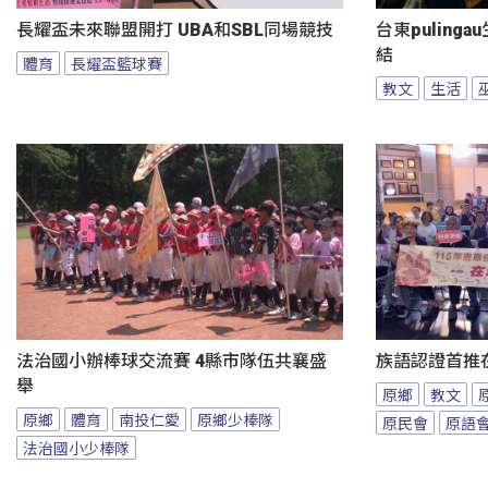
長耀盃未來聯盟開打 UBA和SBL同場競技
台東puling
結
體育
長耀盃籃球賽
教文
生活
法治國小辦棒球交流賽 4縣市隊伍共襄盛
族語認證首推
舉
原鄉
教文
原鄉
體育
南投仁愛
原鄉少棒隊
原民會
原語
法治國小少棒隊