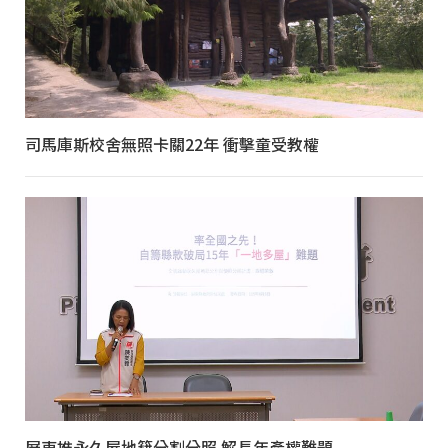
司馬庫斯校舍無照卡關22年 衝擊童受教權
屏東推永久屋地籍分割分照 解長年產權難題