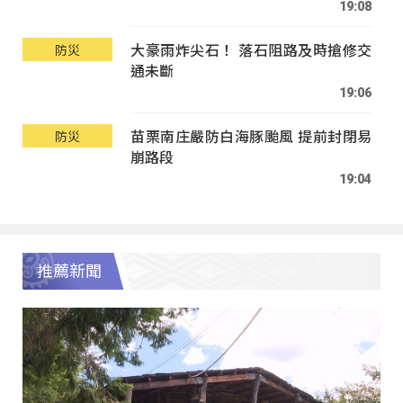
19:08
大豪雨炸尖石！ 落石阻路及時搶修交
防災
通未斷
19:06
苗栗南庄嚴防白海豚颱風 提前封閉易
防災
崩路段
19:04
推薦新聞