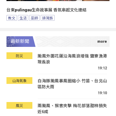
台東pulingau生命故事展 香氛串起文化連結
教文
生活
巫師
排灣族
最新新聞
颱風外圍花蓮沿海風浪增強 鹽寮漁港
防災
現長浪
19:12
白海豚颱風暴風圈縮小 竹苗、台北山
山海氣象
區防大雨
19:10
兩颱風、猴害夾擊 梅花部落甜柿損失
風災
近6成