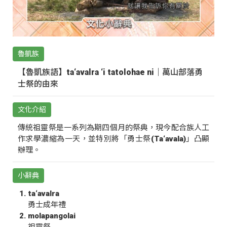
魯凱族
【魯凱族語】ta‘avalra ‘i tatolohae ni｜萬山部落勇
士祭的由來
文化介紹
傳統祖靈祭是一系列為期四個月的祭典，現今配合族人工
作求學濃縮為一天，並特別將「勇士祭(Ta‘avala)」凸顯
辦理。
小辭典
ta‘avalra
勇士成年禮
molapangolai