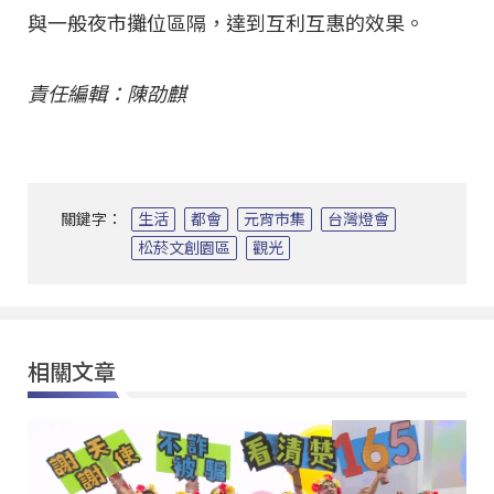
與一般夜市攤位區隔，達到互利互惠的效果。
責任編輯：陳劭麒
關鍵字：
生活
都會
元宵市集
台灣燈會
松菸文創園區
觀光
相關文章