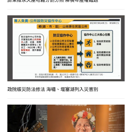
政院版災防法修法 海嘯、堰塞湖列入災害別