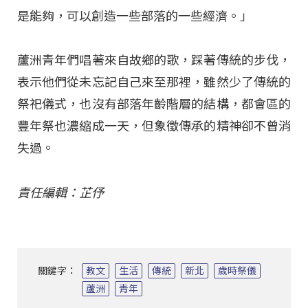
是能夠，可以創造一些部落的一些經濟。」
蘆洲青年們唱著來自故鄉的歌，踩著傳統的步伐，
表示他們從未忘記自己來至那裡，雖然少了傳統的
祭祀儀式，也沒有部落年齡階層的結構，都會區的
豐年祭也濃縮成一天，但象徵傳承的精神卻不曾消
失過。
責任編輯：芷伃
關鍵字：
教文
生活
傳統
新北
歲時祭儀
蘆洲
青年