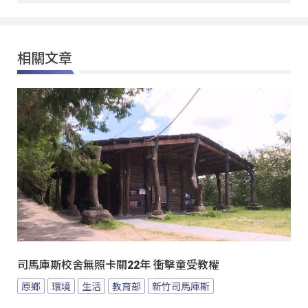
相關文章
司馬庫斯校舍無照卡關22年 衝擊童受教權
原鄉
環境
生活
教育部
新竹司馬庫斯