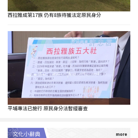
西拉雅成第17族 仍有8族待獲法定原民身分
平埔專法已施行 原民身分法暫緩審查
文化小辭典