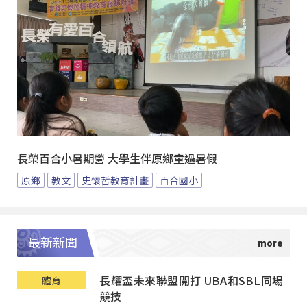
長榮百合小暑期營 大學生伴原鄉童過暑假
原鄉
教文
史懷哲教育計畫
百合國小
最新新聞
長耀盃未來聯盟開打 UBA和SBL同場
體育
競技