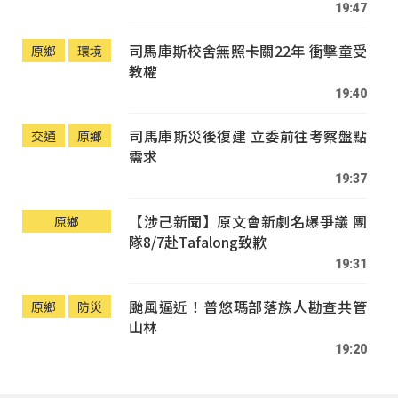
19:47
司馬庫斯校舍無照卡關22年 衝擊童受
原鄉
環境
教權
19:40
司馬庫斯災後復建 立委前往考察盤點
交通
原鄉
需求
19:37
【涉己新聞】原文會新劇名爆爭議 團
原鄉
隊8/7赴Tafalong致歉
19:31
颱風逼近！普悠瑪部落族人勘查共管
原鄉
防災
山林
19:20