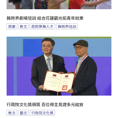
舞跨界劇場培訓 結合花蓮觀光拓青年就業
原鄉
教文
原民樂舞人才
舞跨界培訓
行政院文化獎頒獎 百位得主見證多元綻放
教文
藝文
行政院文化獎