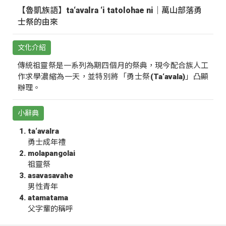
【魯凱族語】ta‘avalra ‘i tatolohae ni｜萬山部落勇
士祭的由來
文化介紹
傳統祖靈祭是一系列為期四個月的祭典，現今配合族人工
作求學濃縮為一天，並特別將「勇士祭(Ta‘avala)」凸顯
辦理。
小辭典
ta‘avalra
勇士成年禮
molapangolai
祖靈祭
asavasavahe
男性青年
atamatama
父字輩的稱呼