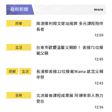
最新新聞
南澳撒利姆文健站揭牌 多元課程陪伴
原鄉
長者
12:50
台東市歡慶溫馨父親節！ 表揚71位模
生活
範父親
12:45
長濱鄉表揚22位模範Mama 感念父親
原鄉
生活
辛勞
12:43
北流幕後課程成果展 阿爆率新人熱力
音樂
登台
12:36