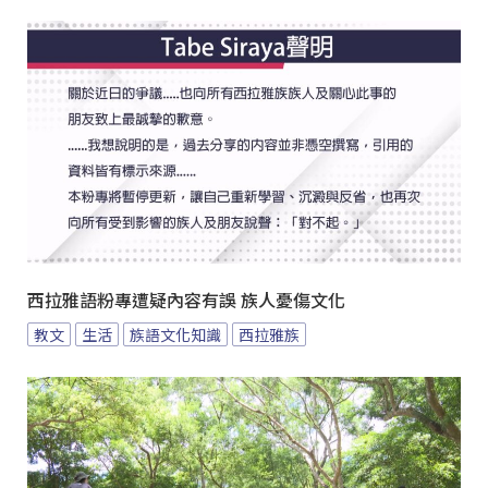
西拉雅語粉專遭疑內容有誤 族人憂傷文化
教文
生活
族語文化知識
西拉雅族