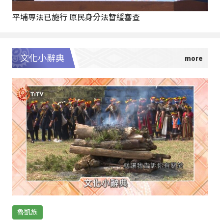
平埔專法已施行 原民身分法暫緩審查
文化小辭典
魯凱族