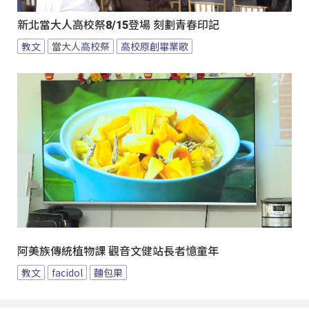
新北當大人高校祭8/15登場 刻劃青春印記
教文
當大人高校祭
高校原創畢業歌
阿美族傳統植物課 觀音文健站長者憶童年
教文
facidol
麵包果