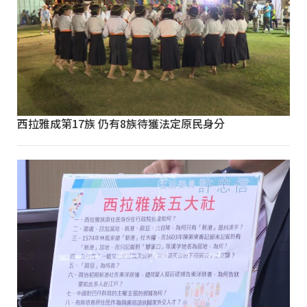
西拉雅成第17族 仍有8族待獲法定原民身分