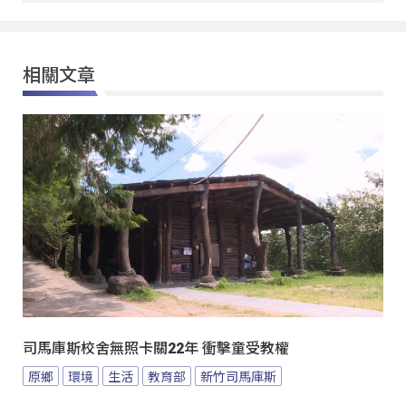
相關文章
司馬庫斯校舍無照卡關22年 衝擊童受教權
原鄉
環境
生活
教育部
新竹司馬庫斯