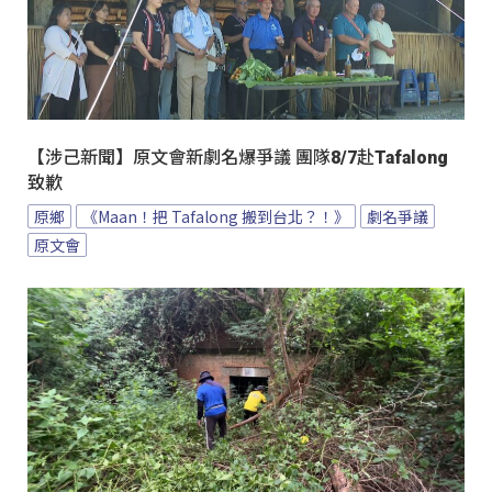
【涉己新聞】原文會新劇名爆爭議 團隊8/7赴Tafalong
致歉
原鄉
《Maan！把 Tafalong 搬到台北？！》
劇名爭議
原文會