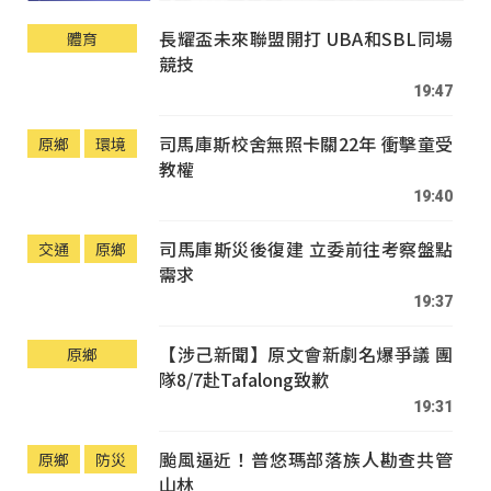
長耀盃未來聯盟開打 UBA和SBL同場
體育
競技
19:47
司馬庫斯校舍無照卡關22年 衝擊童受
原鄉
環境
教權
19:40
司馬庫斯災後復建 立委前往考察盤點
交通
原鄉
需求
19:37
【涉己新聞】原文會新劇名爆爭議 團
原鄉
隊8/7赴Tafalong致歉
19:31
颱風逼近！普悠瑪部落族人勘查共管
原鄉
防災
山林