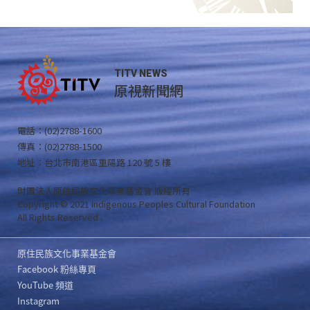
TITV NEWS
原視新聞網
電話：(02)2788-1600
傳真：(02)2788-1500
地址：台北市南港區重陽路 120 號 5 樓
財團法人原住民族文化事業基金會 版權所有
Copyright © 2021 Indigenous Peoples Cultural Foundation
All Rights Reserved .
原住民族文化事業基金會
Facebook 粉絲專頁
YouTube 頻道
Instagram