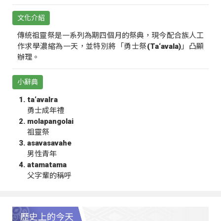
文化介紹
傳統祖靈祭是一系列為期四個月的祭典，現今配合族人工
作求學濃縮為一天，並特別將「勇士祭(Ta‘avala)」凸顯
辦理。
小辭典
ta‘avalra
勇士成年禮
molapangolai
祖靈祭
asavasavahe
男性青年
atamatama
父字輩的稱呼
歷史上的今天