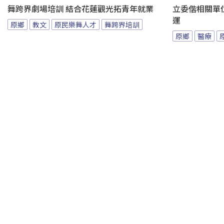
舞跨界劇場培訓 結合花蓮觀光拓青年就業
立委偕相關單
運
原鄉
教文
原民樂舞人才
舞跨界培訓
原鄉
醫療