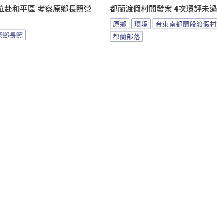
位赴和平區 考察原鄉長照營
都蘭渡假村開發案 4次環評未
原鄉
環境
台東南都蘭段渡假村
原鄉長照
都蘭部落