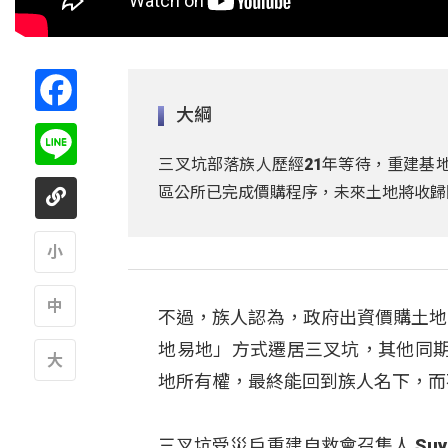
Facebook
大綱
Line
三叉坑部落族人歷經21年等待，重建基
區公所已完成價購程序，未來土地將收歸
A
不過，族人認為，政府出資價購土地
A
地易地」方式遷居三叉坑，其他同
地所有權，最終能回到族人名下，而
A
三叉坑受災戶重建自救會召集人 Suy