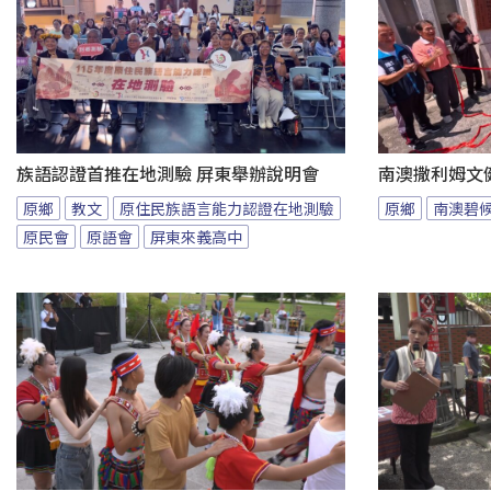
族語認證首推在地測驗 屏東舉辦說明會
南澳撒利姆文
原鄉
教文
原住民族語言能力認證在地測驗
原鄉
南澳碧
原民會
原語會
屏東來義高中