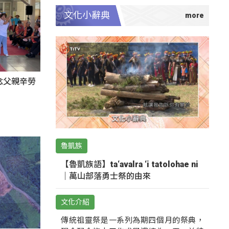
文化小辭典
感念父親辛勞
魯凱族
【魯凱族語】ta‘avalra ‘i tatolohae ni
｜萬山部落勇士祭的由來
文化介紹
傳統祖靈祭是一系列為期四個月的祭典，