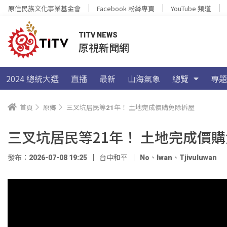
原住民族文化事業基金會
Facebook 粉絲專頁
YouTube 頻道
TITV NEWS
原視新聞網
2024 總統大選
直播
最新
山海氣象
總覽
專題
首頁
原鄉
三叉坑居民等21年！ 土地完成價購免除拆屋
三叉坑居民等21年！ 土地完成價
發布：2026-07-08 19:25
台中和平
No
、
Iwan
、
Tjivuluwan