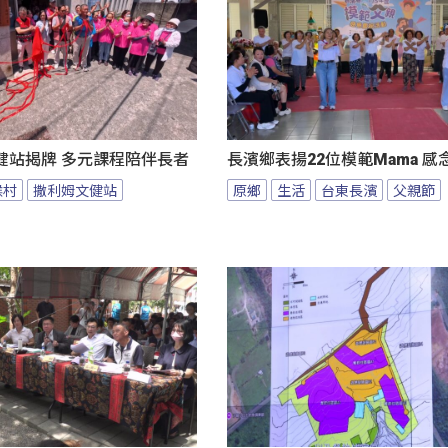
健站揭牌 多元課程陪伴長者
長濱鄉表揚22位模範Mama 
候村
撒利姆文健站
原鄉
生活
台東長濱
父親節