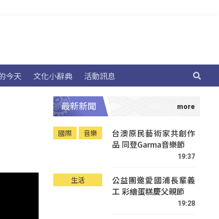
的今天
文化小辭典
活動訊息
最新新聞
台澳原民藝術家共創作
國際
音樂
品 同登Garma音樂節
19:37
公益團邀愛國浦長輩義
生活
工 彩繪蛋糕慶父親節
19:28