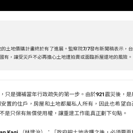
地的土地價購計畫終於有了進展。監察院7/7發布新聞稿表示，
國有，讓受災戶不必再擔心土地遭拍賣或面臨拆屋還地的風險。
，只是彌補當年行政疏失的第一步。由於921震災後，是
期安置的住戶，房屋和土地都屬私人所有，因此也希望自
不是只保有無償使用權，讓重建工作能真正劃下句點。
an Kagi （林建治）：「政府把土地收購之後，必須要