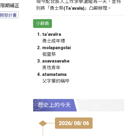
現今配合族人工作求學濃縮為一天，並特
過限期補正
別將「勇士祭(Ta‘avala)」凸顯辦理。
開發計畫
小辭典
ta‘avalra
勇士成年禮
molapangolai
祖靈祭
asavasavahe
男性青年
atamatama
父字輩的稱呼
歷史上的今天
2026/ 08/ 06