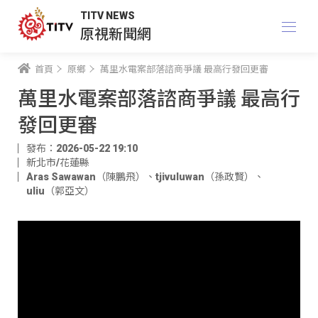
TITV NEWS
原視新聞網
首頁
原鄉
萬里水電案部落諮商爭議 最高行發回更審
萬里水電案部落諮商爭議 最高行
發回更審
發布：2026-05-22 19:10
新北市/花蓮縣
Aras Sawawan（陳鵬飛）
、
tjivuluwan（孫政賢）
、
uliu（郭亞文）