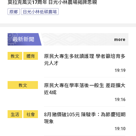
莫拉克風災17周年 日光小林農場揭牌思親
原鄉
日光小林低碳農場
最新新聞
原民大專生多就讀護理 學者籲培育多
教文
體育
元人才
19:19
原民大專在學率落後一般生 差距擴大
教文
近4成
19:16
8月豬價破105元 陳駿季：為節慶短期
生活
社會
現象
19:10