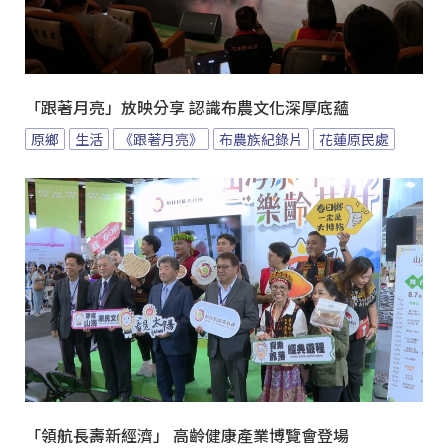
「跟著月亮」放映分享 認識布農文化深厚底蘊
原鄉
生活
《跟著月亮》
布農族紀錄片
花蓮原民處
「領航長壽新經濟」 高齡健康產業博覽會登場