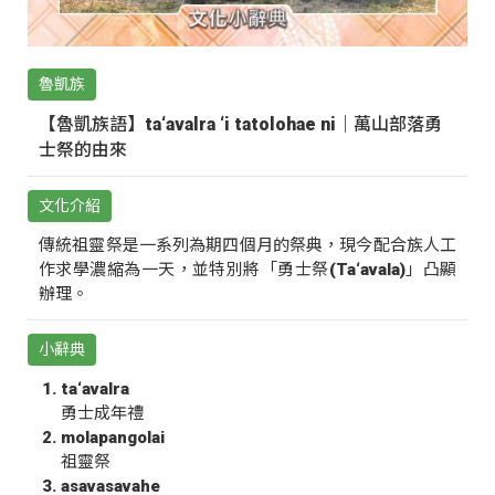
魯凱族
【魯凱族語】ta‘avalra ‘i tatolohae ni｜萬山部落勇
士祭的由來
文化介紹
傳統祖靈祭是一系列為期四個月的祭典，現今配合族人工
作求學濃縮為一天，並特別將「勇士祭(Ta‘avala)」凸顯
辦理。
小辭典
ta‘avalra
勇士成年禮
molapangolai
祖靈祭
asavasavahe