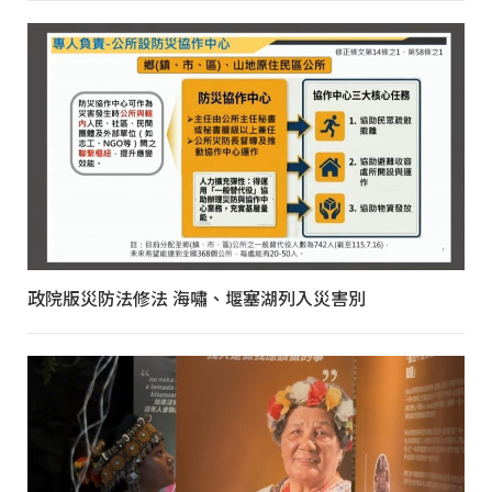
政院版災防法修法 海嘯、堰塞湖列入災害別