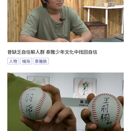
昔缺乏自信躲人群 泰雅少年文化中找回自信
人物
楊洵
泰雅族