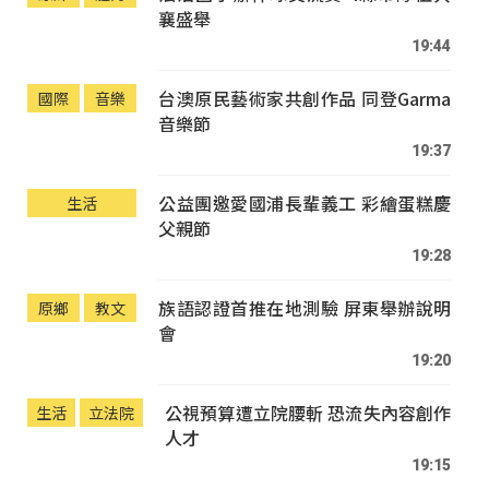
襄盛舉
19:44
台澳原民藝術家共創作品 同登Garma
國際
音樂
音樂節
19:37
公益團邀愛國浦長輩義工 彩繪蛋糕慶
生活
父親節
19:28
族語認證首推在地測驗 屏東舉辦說明
原鄉
教文
會
19:20
公視預算遭立院腰斬 恐流失內容創作
生活
立法院
人才
19:15