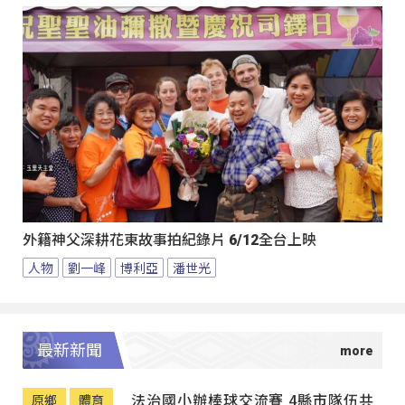
外籍神父深耕花東故事拍紀錄片 6/12全台上映
人物
劉一峰
博利亞
潘世光
最新新聞
法治國小辦棒球交流賽 4縣市隊伍共
原鄉
體育