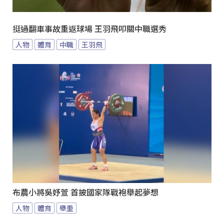
挺過翻車事故重返球場 王羽飛叩關中職選秀
人物
體育
中職
王羽飛
布農小將吳妤萱 首披國家隊戰袍舉起夢想
人物
體育
舉重