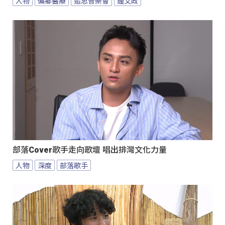
人物
偏鄉醫療
追思音樂會
鍾文政
部落Cover歌手走向歌壇 唱出排灣文化力量
人物
深度
部落歌手