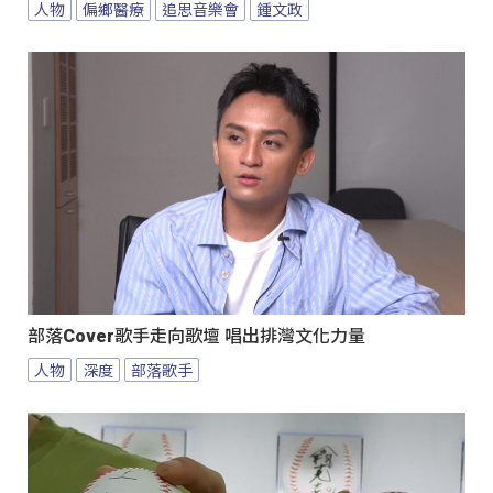
人物
偏鄉醫療
追思音樂會
鍾文政
部落Cover歌手走向歌壇 唱出排灣文化力量
人物
深度
部落歌手