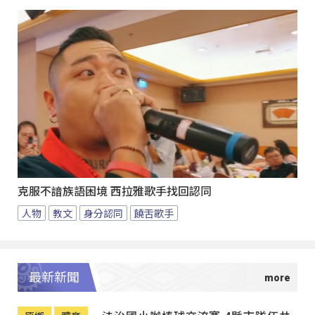
克服不諳族語困境 西拉雅歌手找回認同
人物
教文
身分認同
饒舌歌手
最新新聞