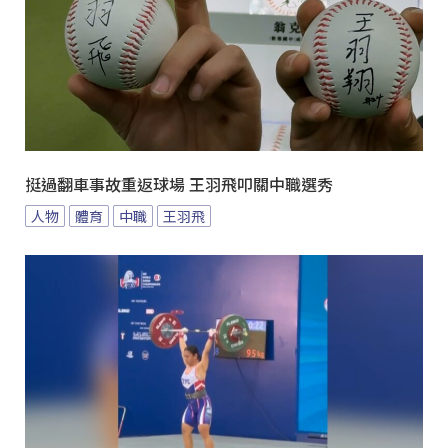
挺過翻車事故重返球場 王羽飛叩關中職選秀
人物
體育
中職
王羽飛