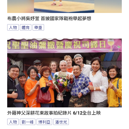
布農小將吳妤萱 首披國家隊戰袍舉起夢想
人物
體育
舉重
外籍神父深耕花東故事拍紀錄片 6/12全台上映
人物
劉一峰
博利亞
潘世光