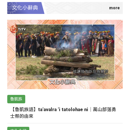
文化小辭典
魯凱族
【魯凱族語】ta‘avalra ‘i tatolohae ni｜萬山部落勇
士祭的由來