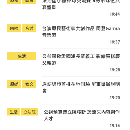
法治國小辦棒球交流賽 4縣市隊伍共
原鄉
體育
襄盛舉
19:44
台澳原民藝術家共創作品 同登Garma
國際
音樂
音樂節
19:37
公益團邀愛國浦長輩義工 彩繪蛋糕慶
生活
父親節
19:28
族語認證首推在地測驗 屏東舉辦說明
原鄉
教文
會
19:20
公視預算遭立院腰斬 恐流失內容創作
生活
立法院
人才
19:15