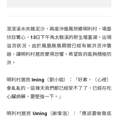
滾滾溪水夾雜泥沙，再度沖進萬榮鄉明利村，場面
怵目驚心，13日下午馬太鞍溪的新生堰塞湖，出現
溢流狀況，由於鳳凰颱風期間已經有被洪流沖襲
過，讓明利村居民覺得恐懼，希望政府能夠積極防
洪。
明利村居民 Iming（劉小姐）：「好累，（心裡）
會亂亂的，這幾天我們都已經受不了了，已經在吃
心臟病藥，要堅強一下。」
明利村居民 Uming（謝偉浩）：「應該要做徹底