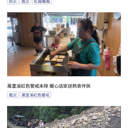
防災
風災
紅霞颱風
萬里溪紅色警戒未除 暖心店家送熱食伴民
風災
萬里溪紅色警戒