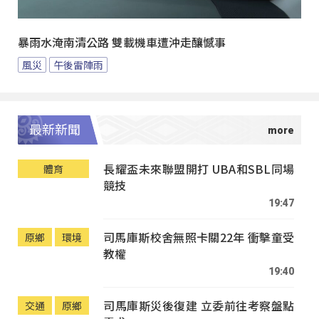
暴雨水淹南清公路 雙載機車遭沖走釀憾事
風災
午後雷陣雨
最新新聞
長耀盃未來聯盟開打 UBA和SBL同場
體育
競技
19:47
司馬庫斯校舍無照卡關22年 衝擊童受
原鄉
環境
教權
19:40
司馬庫斯災後復建 立委前往考察盤點
交通
原鄉