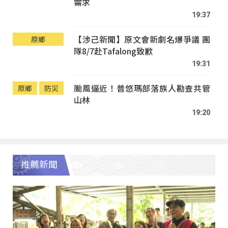
需求
19:37
【涉己新聞】原文會新劇名爆爭議 團
原鄉
隊8/7赴Tafalong致歉
19:31
颱風逼近！普悠瑪部落族人勘查共管
原鄉
防災
山林
19:20
推薦新聞