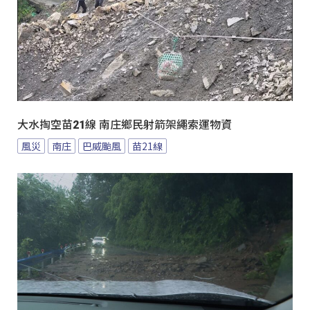
大水掏空苗21線 南庄鄉民射箭架繩索運物資
風災
南庄
巴威颱風
苗21線