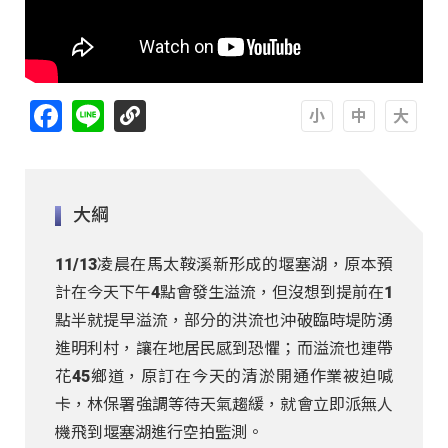
Facebook
Line
A
A
A
大綱
11/13凌晨在馬太鞍溪新形成的堰塞湖，原本預
計在今天下午4點會發生溢流，但沒想到提前在1
點半就提早溢流，部分的洪流也沖破臨時堤防湧
進明利村，讓在地居民感到恐懼；而溢流也連帶
花45鄉道，原訂在今天的清淤開通作業被迫喊
卡，林保署強調等待天氣趨緩，就會立即派無人
機飛到堰塞湖進行空拍監測。