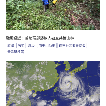
颱風逼近！普悠瑪部落族人勘查共管山林
原鄉
防災
風災
南王山勘查
南王社區發展協會
普悠瑪部落