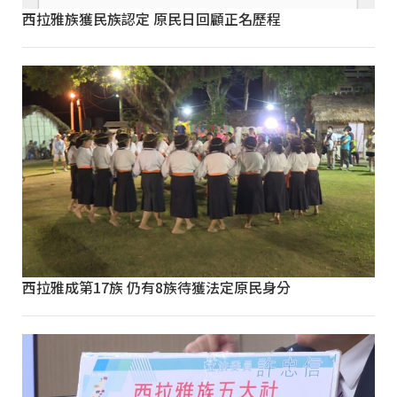
西拉雅族獲民族認定 原民日回顧正名歷程
西拉雅成第17族 仍有8族待獲法定原民身分