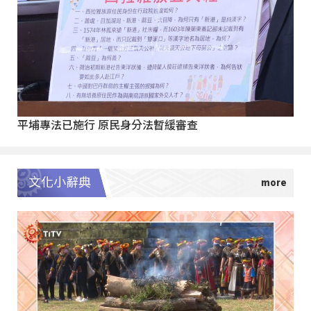
平埔專法已施行 原民身分法暫緩審查
文化小辭典