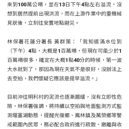
來到100萬公噸，並在13日下午4點左右溢流，沒
想到居然提前出現洪流，而在上游作業中的重機械
見狀後，立刻往安置地點避災。
林保署花蓮分署長 黃群策：「我知道滿水位到
（下午）4點，大概是1百萬噸，但現在可能少於1
百萬噸很多，確定在大概1點40分的時候，第一波
大水就到了，那因為現在天氣不是很好，沒辦法上
去空拍，我們懷疑它應該是提早溢流。」
目前沖往明利村的泥流也逐漸趨緩，沒有立即性危
險，林保署強調，將持續以空拍與地面監測方式監
測堰塞湖動態，提醒光復鄉、鳳林鎮及萬榮鄉等警
戒範圍內民眾，務必配合政府進行疏散、撤離與收