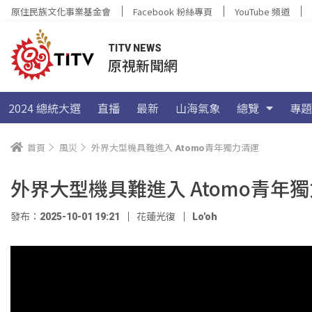
原住民族文化事業基金會
Facebook 粉絲專頁
YouTube 頻道
TITV NEWS
原視新聞網
2024 總統大選
直播
最新
山海氣象
總覽
專題
首頁
風災
外界大型機具難進入 Atomo青年獨力清運
外界大型機具難進入 Atomo青年
發布：2025-10-01 19:21
花蓮光復
Lo'oh