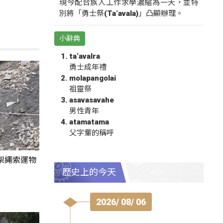
現今配合族人工作求學濃縮為一天，並特
別將「勇士祭(Ta‘avala)」凸顯辦理。
小辭典
ta‘avalra
勇士成年禮
molapangolai
祖靈祭
asavasavahe
男性青年
atamatama
父字輩的稱呼
架繩索運物
歷史上的今天
2026/ 08/ 06