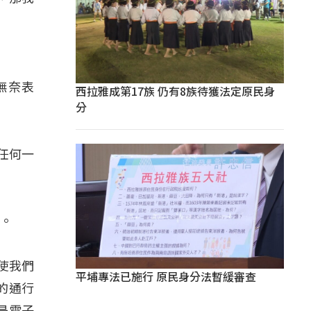
無奈表
西拉雅成第17族 仍有8族待獲法定原民身
分
任何一
生。
使我們
平埔專法已施行 原民身分法暫緩審查
的通行
是電子