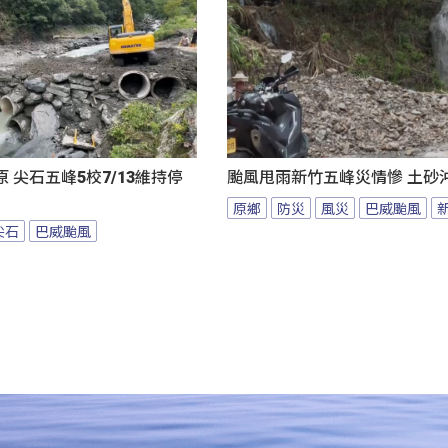
 尖石五峰5校7/13維持停
颱風甩雨新竹五峰災情慘 土砂
原鄉
防災
風災
巴威颱風
尖石
巴威颱風