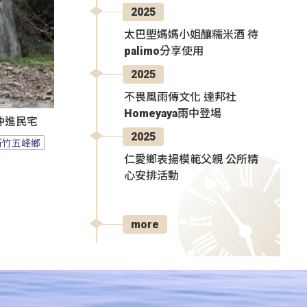
2025
太巴塱媽媽小姐釀糯米酒 待
palimo分享使用
2025
不畏風雨傳文化 達邦社
Homeyaya雨中登場
沖進民宅
2025
新竹五峰鄉
仁愛鄉表揚模範父親 公所精
心安排活動
more