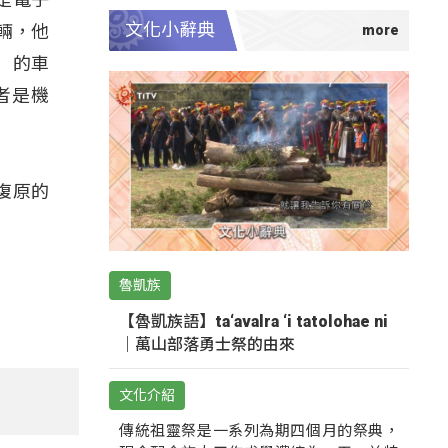
文化小辭典
輛，他
）的車
者是機
復原的
魯凱族
【魯凱族語】ta‘avalra ‘i tatolohae ni
｜萬山部落勇士祭的由來
文化介紹
傳統祖靈祭是一系列為期四個月的祭典，