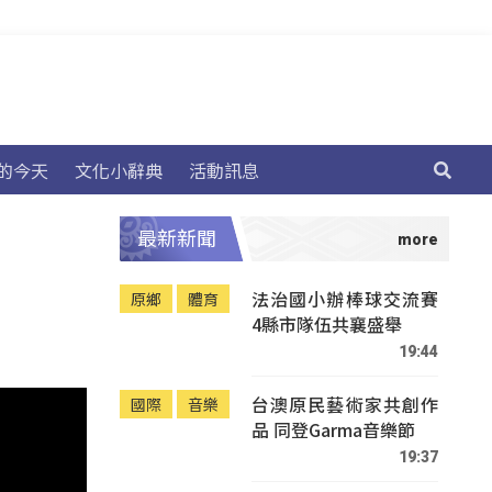
的今天
文化小辭典
活動訊息
最新新聞
法治國小辦棒球交流賽
原鄉
體育
4縣市隊伍共襄盛舉
19:44
台澳原民藝術家共創作
國際
音樂
品 同登Garma音樂節
19:37