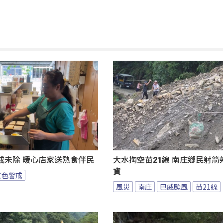
戒未除 暖心店家送熱食伴民
大水掏空苗21線 南庄鄉民射箭
資
紅色警戒
風災
南庄
巴威颱風
苗21線