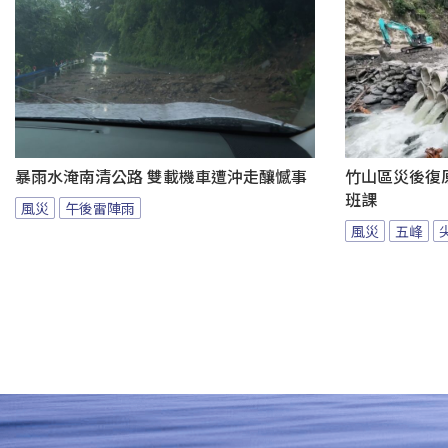
暴雨水淹南清公路 雙載機車遭沖走釀憾事
竹山區災後復原
班課
風災
午後雷陣雨
風災
五峰