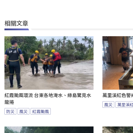
相關文章
紅霞颱風環流 台東各地淹水、綠島驚見水
萬里溪紅色警
龍捲
風災
萬里溪
防災
風災
紅霞颱風