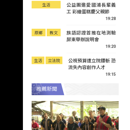
公益團邀愛國浦長輩義
生活
工 彩繪蛋糕慶父親節
19:28
族語認證首推在地測驗
原鄉
教文
屏東舉辦說明會
19:20
公視預算遭立院腰斬 恐
生活
立法院
流失內容創作人才
19:15
推薦新聞