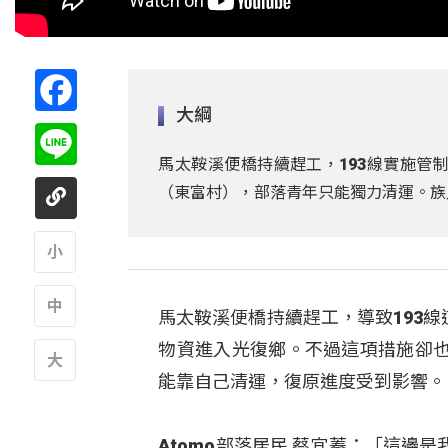
Facebook
大綱
Line
馬太鞍溪便橋持續趕工，193線實施管
（東富村），部落青年只能獨力清運。族
A
馬太鞍溪便橋持續趕工，導致193
A
物資進入光復鄉。不過這項措施卻
能靠自己清運，復原進度受到影響。
A
Atomo部落居民 蔡宜蓁：「這