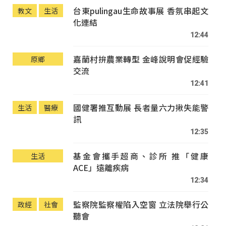
台東pulingau生命故事展 香氛串起文
教文
生活
化連結
12:44
嘉蘭村拚農業轉型 金峰說明會促經驗
原鄉
交流
12:41
國健署推互動展 長者量六力揪失能警
生活
醫療
訊
12:35
基金會攜手超商、診所 推「健康
生活
ACE」遠離疾病
12:34
監察院監察權陷入空窗 立法院舉行公
政經
社會
聽會