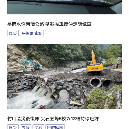
暴雨水淹南清公路 雙載機車遭沖走釀憾事
風災
午後雷陣雨
竹山區災後復原 尖石五峰5校7/13維持停班課
風災
五峰
尖石
巴威颱風