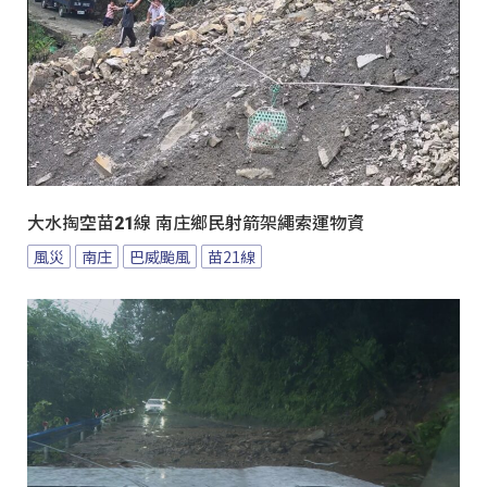
大水掏空苗21線 南庄鄉民射箭架繩索運物資
風災
南庄
巴威颱風
苗21線