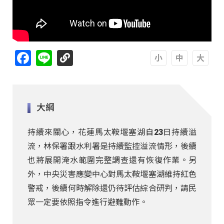
Facebook
Line
A
A
A
大綱
持續來關心，花蓮馬太鞍堰塞湖自23日持續溢
流，林保署跟水利署是持續監控溢流情形，後續
也將展開淹水範圍完整調查還有恢復作業。另
外，中央災害應變中心對馬太鞍堰塞湖維持紅色
警戒，後續何時解除還仍待評估綜合研判，請民
眾一定要依照指令進行避難動作。