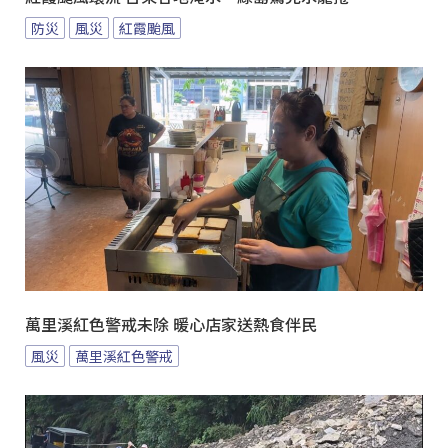
防災
風災
紅霞颱風
萬里溪紅色警戒未除 暖心店家送熱食伴民
風災
萬里溪紅色警戒