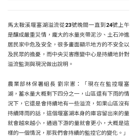
馬太鞍溪堰塞湖溢流從23號晚間一直到24號上午
是釀成嚴重災情，龐大的水量夾帶泥沙、土石沖進
居民家中危及安全，很多畫面顯示地方的不安全以
及民眾的擔憂，而中央災害應變中心是持續地針對
溢流監測與現況做出說明。
農業部林保署組長 劉宗憲：「現在在監控堰塞
湖，蓄水量大概剩下四分之一，山區還有下雨的情
況下，它還是會持續地有一些溢流，如果山區沒有
持續降雨的話，這個堰塞湖本身的庫容留出來的量
就會越來越小，通過下游的量就會更小，大概是這
樣的一個情況，那我們會持續的監控它的變化。」