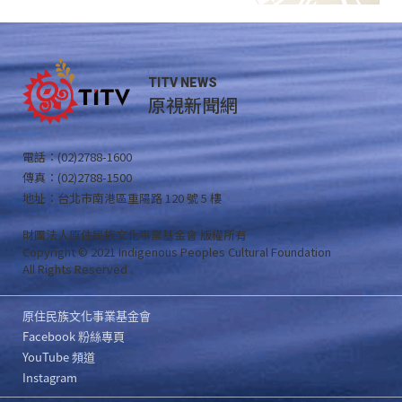
TITV NEWS
原視新聞網
電話：(02)2788-1600
傳真：(02)2788-1500
地址：台北市南港區重陽路 120 號 5 樓
財團法人原住民族文化事業基金會 版權所有
Copyright © 2021 Indigenous Peoples Cultural Foundation
All Rights Reserved .
原住民族文化事業基金會
Facebook 粉絲專頁
YouTube 頻道
Instagram