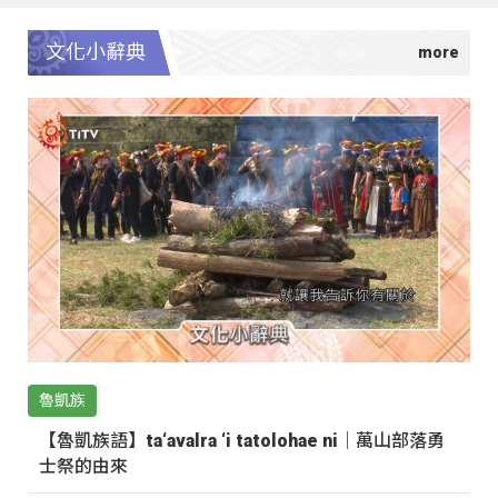
文化小辭典
魯凱族
【魯凱族語】ta‘avalra ‘i tatolohae ni｜萬山部落勇
士祭的由來