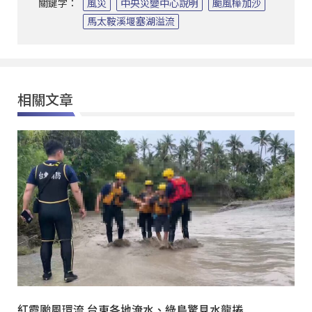
關鍵字：
風災
中央災變中心說明
颱風樺加沙
馬太鞍溪堰塞湖溢流
相關文章
紅霞颱風環流 台東各地淹水、綠島驚見水龍捲