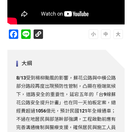
Facebook
Line
A
A
A
大綱
8/13受到楊柳颱風的影響，蘇花公路與中橫公路
部分路段再度出現預防性管制，凸顯在極端氣候
下，道路安全的重要性，延宕五年的「台9線蘇
花公路安全提升計畫」也在同一天拍板定案，總
經費超過1056億元，預計民國121年全線通車；
不過在地居民與部落幹部強調，工程啟動前應有
完善溝通機制與醫療支援，確保居民與施工人員