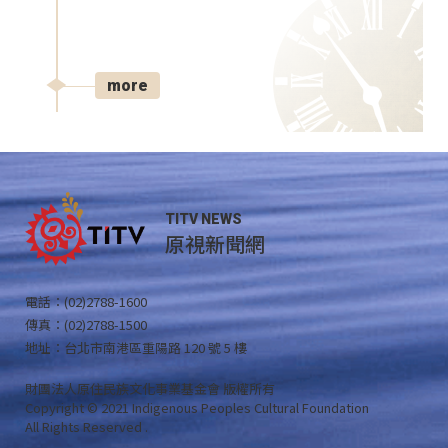
more
TITV NEWS
原視新聞網
電話：(02)2788-1600
傳真：(02)2788-1500
地址：台北市南港區重陽路 120 號 5 樓
財團法人原住民族文化事業基金會 版權所有
Copyright © 2021 Indigenous Peoples Cultural Foundation
All Rights Reserved .