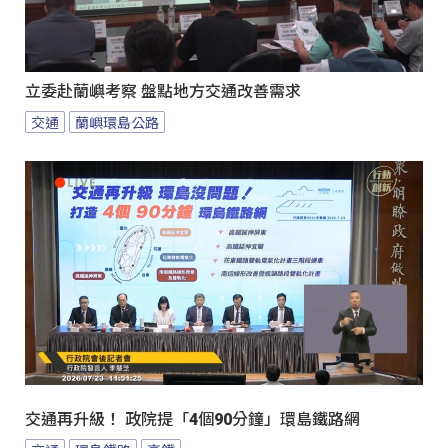
立委赴蘭嶼考察 盤點地方交通改善需求
交通
蘭嶼環島公路
交通再升級！ 政院提「4個90分鐘」環島鐵路網