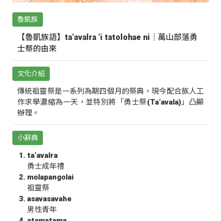
魯凱族
【魯凱族語】ta‘avalra ‘i tatolohae ni｜萬山部落勇
士祭的由來
文化介紹
傳統祖靈祭是一系列為期四個月的祭典，現今配合族人工
作求學濃縮為一天，並特別將「勇士祭(Ta‘avala)」凸顯
辦理。
小辭典
ta‘avalra
勇士成年禮
molapangolai
祖靈祭
asavasavahe
男性青年
atamatama