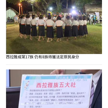
西拉雅成第17族 仍有8族待獲法定原民身分