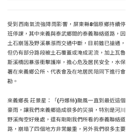
受到西南氣流強降雨影響，屏東縣8個原鄉持續停
班停課，其中來義與泰武鄉間的泰義聯絡道路，因
土石崩落及野溪暴漲而交通中斷，目前雖已搶通，
但仍有部分路段被土石覆蓋或淹成泥流，加上瓦魯
斯溪橋因暴漲衝擊護岸，擔心危及居民安全，水保
署在來義鄉公所、代表會及在地居民陪同下進行會
勘。
來義鄉長 莊景星：「(丹娜絲)颱風一直到最近這個
豪雨，讓我們來義鄉造成很多的災損，特別是河川
野溪掏空好幾處，還有剛剛我們所看的泰義聯絡道
路，崩塌了四個地方非常嚴重，另外我們很多主要