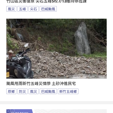
竹山區災後復原 尖石五峰5校7/13維持停班課
風災
五峰
尖石
巴威颱風
颱風甩雨新竹五峰災情慘 土砂沖進民宅
原鄉
防災
風災
巴威颱風
新竹五峰鄉