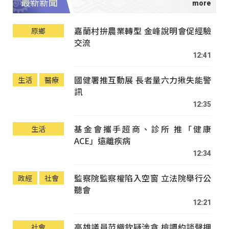
最新新聞
嘉蘭村拚農業轉型 金峰說明會促經驗
原鄉
交流
12:41
國健署推互動展 長者量六力揪失能警
生活
醫療
訊
12:35
基金會攜手超商、診所 推「健康
生活
ACE」遠離疾病
12:34
監察院監察權陷入空窗 立法院舉行公
政經
社會
聽會
12:21
高雄議員范織欽疑涉貪 檢調約談聲押
社會