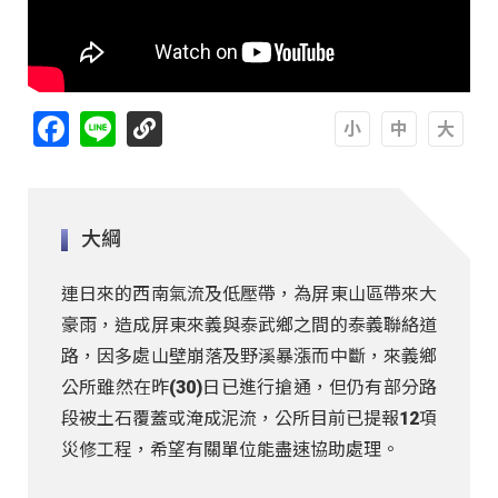
Facebook
Line
A
A
A
大綱
連日來的西南氣流及低壓帶，為屏東山區帶來大
豪雨，造成屏東來義與泰武鄉之間的泰義聯絡道
路，因多處山壁崩落及野溪暴漲而中斷，來義鄉
公所雖然在昨(30)日已進行搶通，但仍有部分路
段被土石覆蓋或淹成泥流，公所目前已提報12項
災修工程，希望有關單位能盡速協助處理。