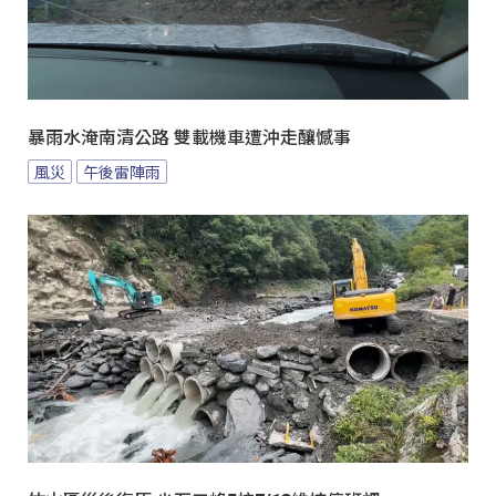
暴雨水淹南清公路 雙載機車遭沖走釀憾事
風災
午後雷陣雨