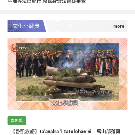
平埔專法已施行 原民身分法暫緩審查
文化小辭典
魯凱族
【魯凱族語】ta‘avalra ‘i tatolohae ni｜萬山部落勇