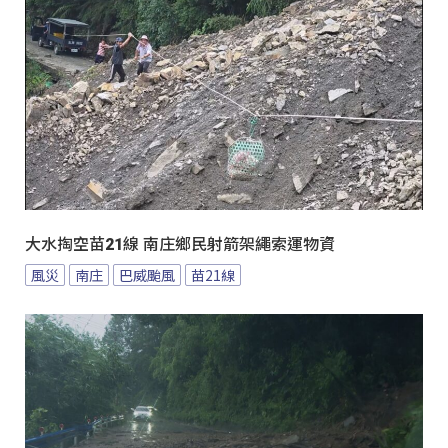
大水掏空苗21線 南庄鄉民射箭架繩索運物資
風災
南庄
巴威颱風
苗21線