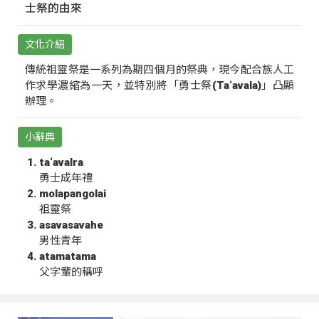
士祭的由來
文化介紹
傳統祖靈祭是一系列為期四個月的祭典，現今配合族人工
作求學濃縮為一天，並特別將「勇士祭(Ta‘avala)」凸顯
辦理。
小辭典
ta‘avalra
勇士成年禮
molapangolai
祖靈祭
asavasavahe
男性青年
atamatama
父字輩的稱呼