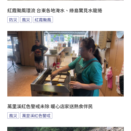
紅霞颱風環流 台東各地淹水、綠島驚見水龍捲
防災
風災
紅霞颱風
萬里溪紅色警戒未除 暖心店家送熱食伴民
風災
萬里溪紅色警戒