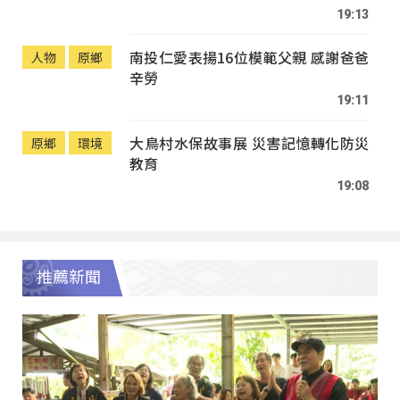
19:13
南投仁愛表揚16位模範父親 感謝爸爸
人物
原鄉
辛勞
19:11
大鳥村水保故事展 災害記憶轉化防災
原鄉
環境
教育
19:08
推薦新聞