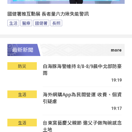
國健署推互動展 長者量六力揪失能警訊
生活
醫療
國健署
長照
最新新聞
白海豚海警維持 8/8-8/9晨中北部防豪
防災
雨
19:19
海外網購App為民間營運 收費、個資
生活
引疑慮
19:17
台東窯藝慶父親節 邀父子做陶碗感念
生活
土地