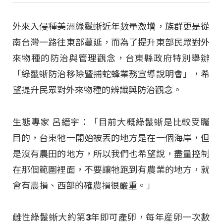
外來入侵種美洲綠鬣蜥近年數量激增，族群更是從
南台灣一路往東部蔓延，而為了提升東部民眾對外
來物種的防治與管理觀念，台東縣政府特別舉辦
「綠鬣蜥防治移除暨捕蛇蜂業務宣導說明會」，希
望提升民眾對外來物種的辨識與防治觀念。
生態專家 呂縉宇：「目前大概綠鬣蜥是比較受矚
目的，台東牠一開始被丟的地方是在一個海岸，但
是沒有農田的地方，所以我們也希望說，盡量控制
在那個範圍裡面，不要讓牠跑到有農業的地方，就
會有農損、西部的確農損很嚴重。」
雌性綠鬣蜥大約第3年即可產卵，每年産卵一次數