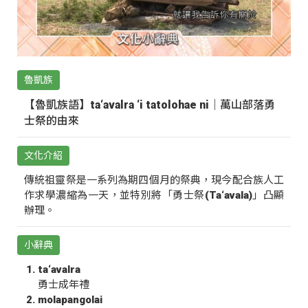
魯凱族
【魯凱族語】ta‘avalra ‘i tatolohae ni｜萬山部落勇
士祭的由來
文化介紹
傳統祖靈祭是一系列為期四個月的祭典，現今配合族人工
作求學濃縮為一天，並特別將「勇士祭(Ta‘avala)」凸顯
辦理。
小辭典
ta‘avalra
勇士成年禮
molapangolai