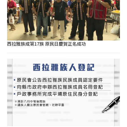
西拉雅族成第17族 原民日慶賀正名成功