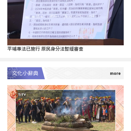
平埔專法已施行 原民身分法暫緩審查
文化小辭典