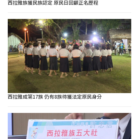
西拉雅族獲民族認定 原民日回顧正名歷程
西拉雅成第17族 仍有8族待獲法定原民身分