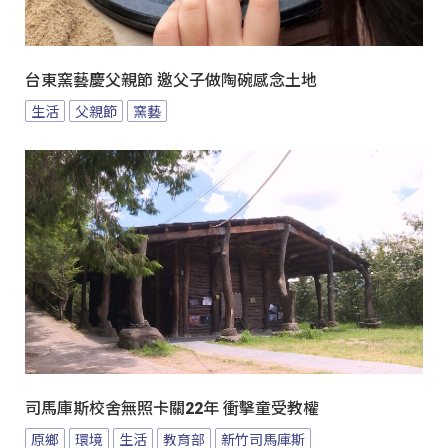
台東窯藝慶父親節 邀父子做陶碗感念土地
生活
父親節
窯藝
司馬庫斯校舍無照卡關22年 衝擊童受教權
原鄉
環境
生活
教育部
新竹司馬庫斯