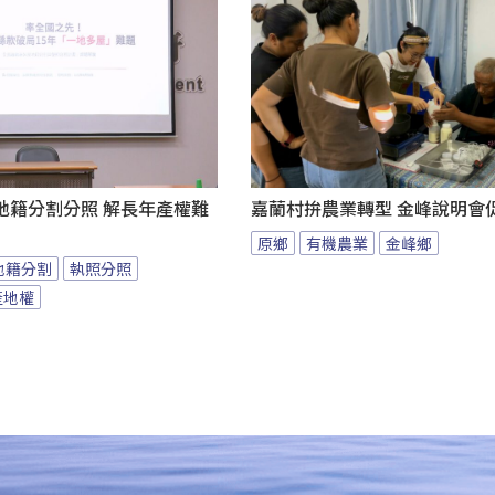
地籍分割分照 解長年產權難
嘉蘭村拚農業轉型 金峰說明會
原鄉
有機農業
金峰鄉
地籍分割
執照分照
產地權