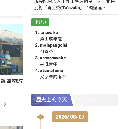
現今配合族人工作求學濃縮為一天，並特
別將「勇士祭(Ta‘avala)」凸顯辦理。
小辭典
ta‘avalra
勇士成年禮
molapangolai
祖靈祭
asavasavahe
男性青年
atamatama
父字輩的稱呼
 團隊8/7
歷史上的今天
？！》
2026/ 08/ 07