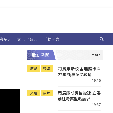
的今天
文化小辭典
活動訊息
最新新聞
司馬庫斯校舍無照卡關
原鄉
環境
22年 衝擊童受教權
19:40
司馬庫斯災後復建 立委
交通
原鄉
前往考察盤點需求
19:37