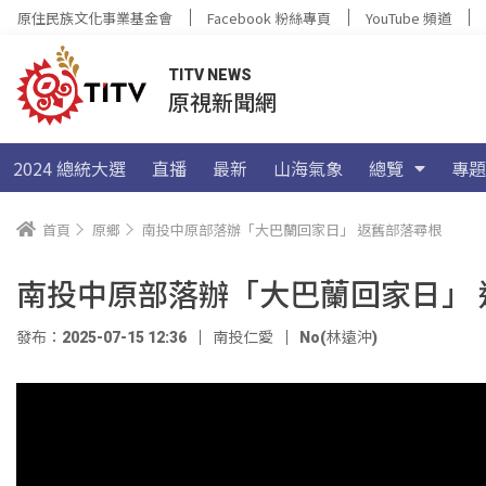
原住民族文化事業基金會
Facebook 粉絲專頁
YouTube 頻道
TITV NEWS
原視新聞網
2024 總統大選
直播
最新
山海氣象
總覽
專題
首頁
原鄉
南投中原部落辦「大巴蘭回家日」 返舊部落尋根
南投中原部落辦「大巴蘭回家日」 
發布：2025-07-15 12:36
南投仁愛
No(林遠沖)