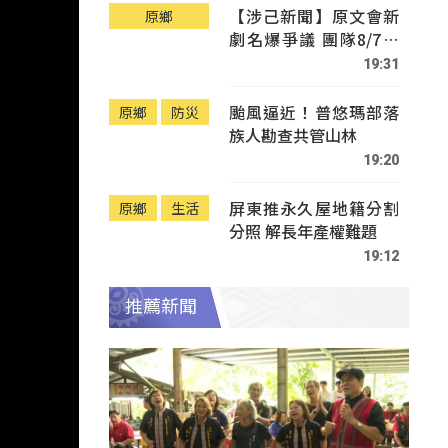
【涉己新聞】原文會新
原鄉
劇名爆爭議 團隊8/7赴
Tafalong致歉
19:31
颱風逼近！普悠瑪部落
原鄉
防災
族人勘查共管山林
19:20
屏東推永久屋地籍分割
原鄉
生活
分照 解長年產權難題
19:12
推薦新聞