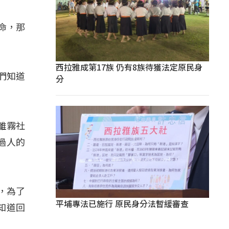
命，那
西拉雅成第17族 仍有8族待獲法定原民身
們知道
分
」
離霧社
過人的
，為了
平埔專法已施行 原民身分法暫緩審查
知道回