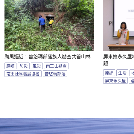
颱風逼近！普悠瑪部落族人勘查共管山林
屏東推永久屋
題
原鄉
防災
風災
南王山勘查
原鄉
生活
南王社區發展協會
普悠瑪部落
屏東永久屋