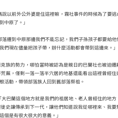
媽媽說以前外公外婆是住這裡嘛，霧社事件的時候為了要逃
到中原了。」
蘭部落遷到中原那邊我們不能忘記，我們子孫孩子都要給他
我們現在儘量把孩子帶，辦什麼活動都會帶到這邊來。
德克族的勢力，哪怕當時被認為是親日的巴蘭社也被迫遷
得荒蕪，僅剩一落一落半穴居的地基還能看出這裡曾經住
根活動，帶領部落族人回到舊部落祭祖。
「大巴蘭這個地方就是我們的祖居地、老人曾經住的地方
遷徙史讓傳承到下一代，讓他們知道說我從哪裡來、我要
這個是有很大很大的意義。」