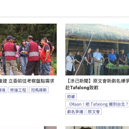
復建 立委前往考察盤點需求
【涉己新聞】原文會新劇名爆爭議
赴Tafalong致歉
環境
修復工程
司馬庫斯
原鄉
《Maan！把 Tafalong 搬到台北
劇名爭議
原文會