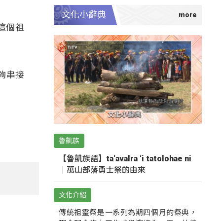
文化小辭典
這個祖
夠串接
魯凱族
【魯凱族語】ta‘avalra ‘i tatolohae ni
｜萬山部落勇士祭的由來
文化介紹
傳統祖靈祭是一系列為期四個月的祭典，