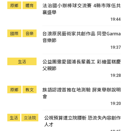
法治國小辦棒球交流賽 4縣市隊伍共
原鄉
體育
襄盛舉
19:44
台澳原民藝術家共創作品 同登Garma
國際
音樂
音樂節
19:37
公益團邀愛國浦長輩義工 彩繪蛋糕慶
生活
父親節
19:28
族語認證首推在地測驗 屏東舉辦說明
原鄉
教文
會
19:20
公視預算遭立院腰斬 恐流失內容創作
生活
立法院
人才