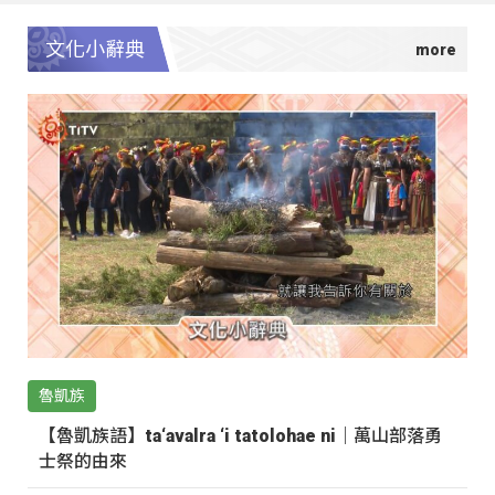
文化小辭典
魯凱族
【魯凱族語】ta‘avalra ‘i tatolohae ni｜萬山部落勇
士祭的由來