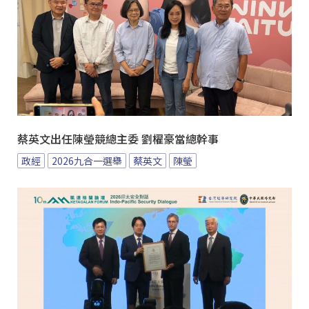
蔡英文出任陳瑩競總主委 劉櫂豪當總幹事
政經
2026九合一選舉
蔡英文
陳瑩