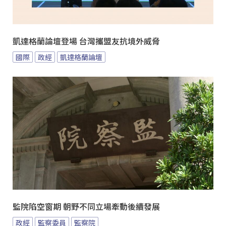
凱達格蘭論壇登場 台灣攜盟友抗境外威脅
國際
政經
凱達格蘭論壇
監院陷空窗期 朝野不同立場牽動後續發展
政經
監察委員
監察院