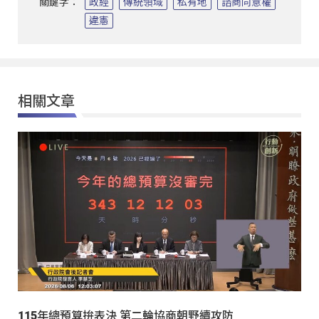
關鍵字：
政經
傳統領域
私有地
諮商同意權
違憲
相關文章
115年總預算拚表決 第二輪協商朝野續攻防