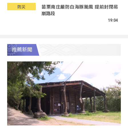
苗栗南庄嚴防白海豚颱風 提前封閉易
防災
崩路段
19:04
推薦新聞