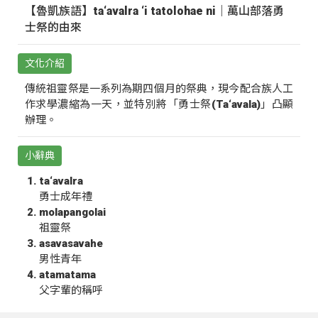
【魯凱族語】ta‘avalra ‘i tatolohae ni｜萬山部落勇
士祭的由來
文化介紹
傳統祖靈祭是一系列為期四個月的祭典，現今配合族人工
作求學濃縮為一天，並特別將「勇士祭(Ta‘avala)」凸顯
辦理。
小辭典
ta‘avalra
勇士成年禮
molapangolai
祖靈祭
asavasavahe
男性青年
atamatama
父字輩的稱呼