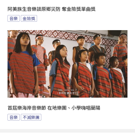
阿美族生音樂談原鄉災防 奪金險獎單曲獎
音樂
金險獎
首屆樂海岸音樂節 在地樂團、小學嗨唱蘭陽
音樂
不滅樂團