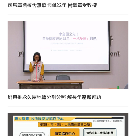
司馬庫斯校舍無照卡關22年 衝擊童受教權
屏東推永久屋地籍分割分照 解長年產權難題