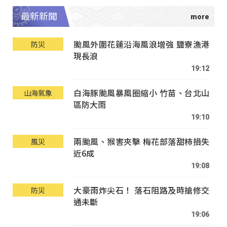
最新新聞
颱風外圍花蓮沿海風浪增強 鹽寮漁港
防災
現長浪
19:12
白海豚颱風暴風圈縮小 竹苗、台北山
山海氣象
區防大雨
19:10
兩颱風、猴害夾擊 梅花部落甜柿損失
風災
近6成
19:08
大豪雨炸尖石！ 落石阻路及時搶修交
防災
通未斷
19:06