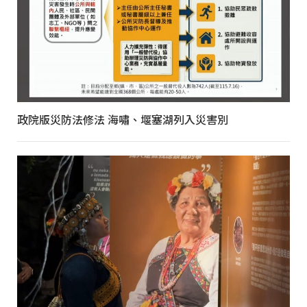
政院版災防法修法 海嘯、堰塞湖列入災害別