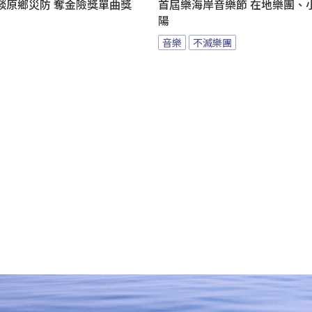
談原鄉災防 奪金險獎單曲獎
首屆樂海岸音樂節 在地樂團、
陽
音樂
不滅樂團