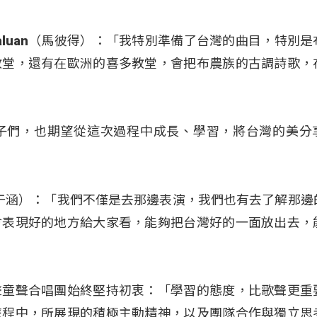
asvaluan（馬彼得）：「我特別準備了台灣的曲目，特別
教堂，還有在歐洲的喜多教堂，會把布農族的古調詩歌，
子們，也期望從這次過程中成長、學習，將台灣的美分
（幸于涵）：「我們不僅是去那邊表演，我們也有去了解那邊
會表現好的地方給大家看，能夠把台灣好的一面放出去，
聲童聲合唱團始終堅持初衷：「學習的態度，比歌聲更重
旅程中，所展現的積極主動精神，以及團隊合作與獨立思