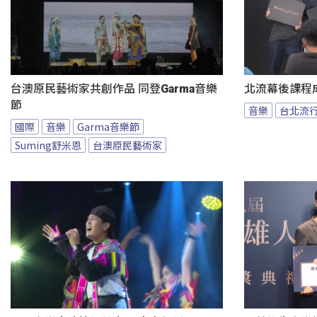
台澳原民藝術家共創作品 同登Garma音樂
北流幕後課程
節
音樂
台北流
國際
音樂
Garma音樂節
Suming舒米恩
台澳原民藝術家