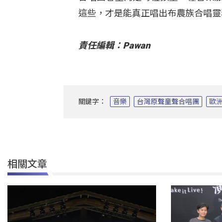
這些，才是能真正唱出布農族合唱靈
責任編輯：Pawan
關鍵字：
音樂
台灣原聲童聲合唱團
歐
相關文章