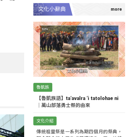
文化小辭典
魯凱族
【魯凱族語】ta‘avalra ‘i tatolohae ni
｜萬山部落勇士祭的由來
文化介紹
傳統祖靈祭是一系列為期四個月的祭典，