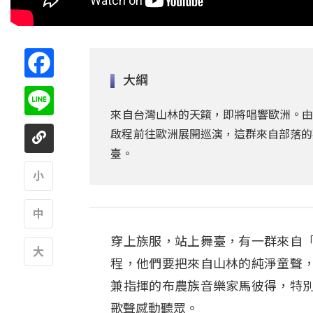
Facebook
大綱
Line
來自台灣山林的天籟，即將唱響歐洲。由
啟程前往歐洲展開巡演，這群來自部落的
臺。
A
穿上族服，站上舞臺，有一群來自
A
程，他們要把來自山林的純淨童聲
A
兼指揮的布農族音樂家馬彼得，特
歌聲感動聽眾。