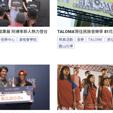
成果展 阿爆率新人熱力登台
TALOMA'原住民族音樂季 8
行音樂中心
演唱會學院
祭典活動
音樂
TALOMA'
原
圓山花博