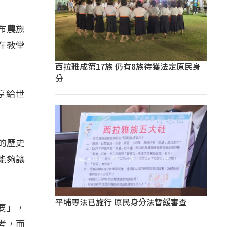
是布農族
在教堂
西拉雅成第17族 仍有8族待獲法定原民身
分
享給世
的歷史
能夠讓
平埔專法已施行 原民身分法暫緩審查
要」，
考，而