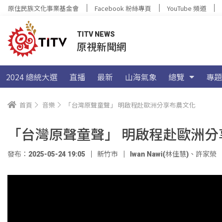
原住民族文化事業基金會
Facebook 粉絲專頁
YouTube 頻道
TITV NEWS
原視新聞網
2024 總統大選
直播
最新
山海氣象
總覽
專題
首頁
音樂
「台灣原聲童聲」 明啟程赴歐洲分享布農文化
「台灣原聲童聲」 明啟程赴歐洲分
發布：2025-05-24 19:05
新竹市
Iwan Nawi(林佳慧)
、
許家榮