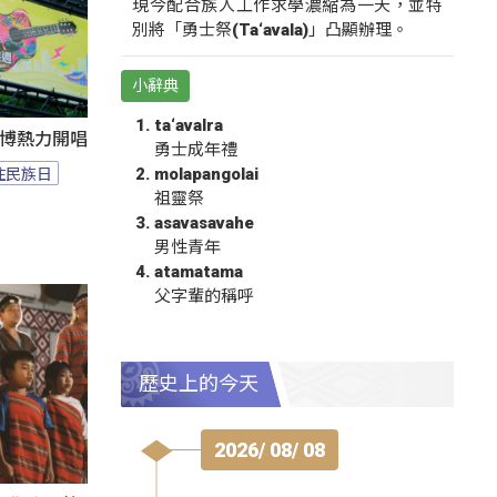
現今配合族人工作求學濃縮為一天，並特
別將「勇士祭(Ta‘avala)」凸顯辦理。
小辭典
ta‘avalra
1花博熱力開唱
勇士成年禮
住民族日
molapangolai
祖靈祭
asavasavahe
男性青年
atamatama
父字輩的稱呼
歷史上的今天
2026/ 08/ 08