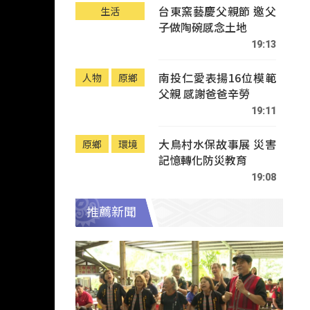
台東窯藝慶父親節 邀父
生活
子做陶碗感念土地
19:13
南投仁愛表揚16位模範
人物
原鄉
父親 感謝爸爸辛勞
19:11
大鳥村水保故事展 災害
原鄉
環境
記憶轉化防災教育
19:08
推薦新聞