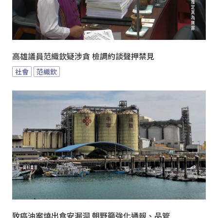
高雄議員范織欽疑涉貪 檢調約談聲押禁見
社會
范織欽
致癌油案燒出食安漏洞 朝野籲強化通報、品管