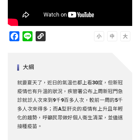
Facebook
Line
A
A
A
大綱
就要夏天了，近日的氣溫也都上看30度，但新冠
疫情也有升溫的狀況，疾管署公布上周新冠門急
診就診人次來到9千9百多人次，較前一周的5千
多人次來得多；而A型肝炎的疫情有上升且年輕
化的趨勢，呼籲民眾做好個人衛生清潔，並儘速
接種疫苗。