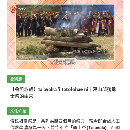
魯凱族
【魯凱族語】ta‘avalra ‘i tatolohae ni｜萬山部落勇
士祭的由來
文化介紹
傳統祖靈祭是一系列為期四個月的祭典，現今配合族人工
作求學濃縮為一天，並特別將「勇士祭(Ta‘avala)」凸顯