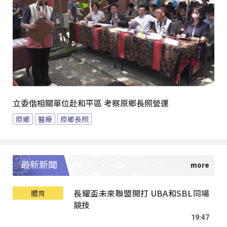
立委偕相關單位赴和平區 考察原鄉長照營運
原鄉
醫療
原鄉長照
最新新聞
長耀盃未來聯盟開打 UBA和SBL同場
體育
競技
19:47