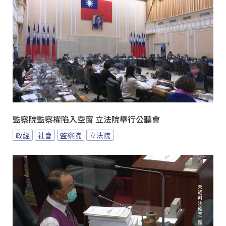
監察院監察權陷入空窗 立法院舉行公聽會
政經
社會
監察院
立法院