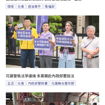
環境
社會
癌油事件
衛福部
花蓮警執法爭議燒 多黨團赴內政部要說法
生活
社會
內政部警政署
花蓮聯合豐年節