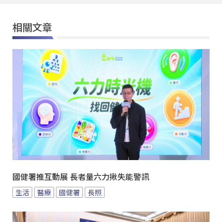
相關文章
國健署推互動展 長者量六力揪失能警訊
生活
醫療
國健署
長照