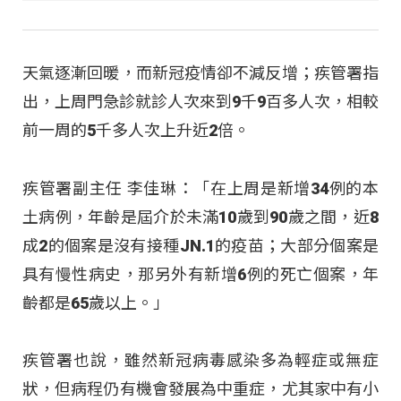
天氣逐漸回暖，而新冠疫情卻不減反增；疾管署指
出，上周門急診就診人次來到9千9百多人次，相較
前一周的5千多人次上升近2倍。
疾管署副主任 李佳琳：「在上周是新增34例的本
土病例，年齡是屆介於未滿10歲到90歲之間，近8
成2的個案是沒有接種JN.1的疫苗；大部分個案是
具有慢性病史，那另外有新增6例的死亡個案，年
齡都是65歲以上。」
疾管署也說，雖然新冠病毒感染多為輕症或無症
狀，但病程仍有機會發展為中重症，尤其家中有小