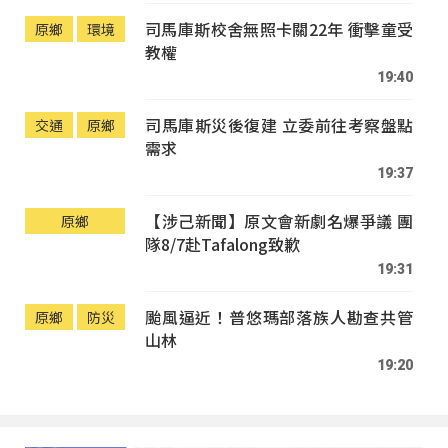
司馬庫斯校舍無照卡關22年 衝擊童受
原鄉
環境
教權
19:40
司馬庫斯災後復建 立委前往考察盤點
交通
原鄉
需求
19:37
【涉己新聞】原文會新劇名爆爭議 團
原鄉
隊8/7赴Tafalong致歉
19:31
颱風逼近！普悠瑪部落族人勘查共管
原鄉
防災
山林
19:20