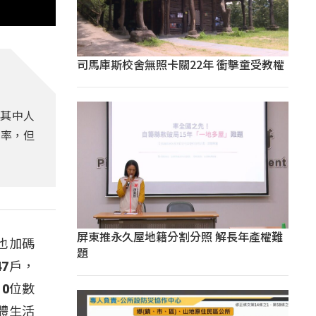
司馬庫斯校舍無照卡關22年 衝擊童受教權
，其中人
生率，但
屏東推永久屋地籍分割分照 解長年產權難
也加碼
題
7戶，
10位數
體生活