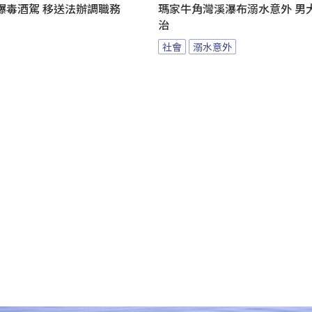
爆毒酒駕 移送法辦調職務
瑪家牛角灣溪瀑布溺水意外 男
治
社會
溺水意外