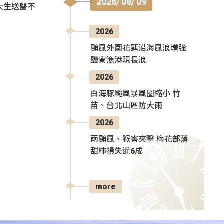
2026/ 08/ 09
大生送醫不
2026
颱風外圍花蓮沿海風浪增強
鹽寮漁港現長浪
2026
白海豚颱風暴風圈縮小 竹
苗、台北山區防大雨
2026
兩颱風、猴害夾擊 梅花部落
甜柿損失近6成
more