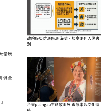
政院版災防法修法 海嘯、堰塞湖列入災害
」
別
大量增
併俱全
。」
台東pulingau生命故事展 香氛串起文化連
結