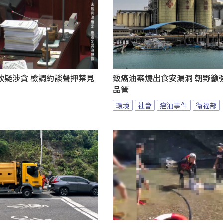
欽疑涉貪 檢調約談聲押禁見
致癌油案燒出食安漏洞 朝野籲
品管
環境
社會
癌油事件
衛福部