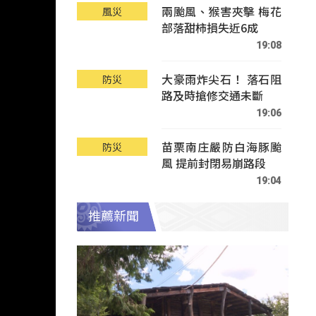
兩颱風、猴害夾擊 梅花
風災
部落甜柿損失近6成
19:08
大豪雨炸尖石！ 落石阻
防災
路及時搶修交通未斷
19:06
苗栗南庄嚴防白海豚颱
防災
風 提前封閉易崩路段
19:04
推薦新聞