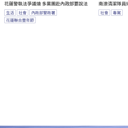
花蓮警執法爭議燒 多黨團赴內政部要說法
南澳清潔隊員
生活
社會
內政部警政署
社會
毒駕
花蓮聯合豐年節