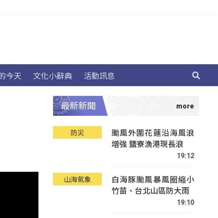
的今天
文化小辭典
活動訊息
最新新聞
颱風外圍花蓮沿海風浪
防災
增強 鹽寮漁港現長浪
19:12
白海豚颱風暴風圈縮小
山海氣象
竹苗、台北山區防大雨
19:10