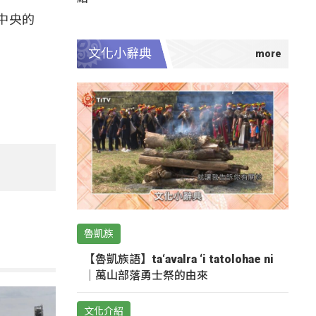
中央的
文化小辭典
魯凱族
【魯凱族語】ta‘avalra ‘i tatolohae ni
｜萬山部落勇士祭的由來
文化介紹