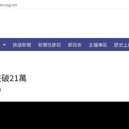
Instagram
族語新聞
新聞性節目
節目表
主播專區
歷史上
破21萬
)