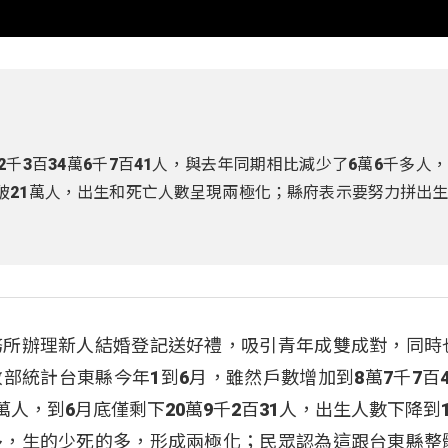
千3百34萬6千7百41人，與去年同期相比減少了6萬6千多人
破21萬人，出生和死亡人數呈現兩極化；縣府表示要努力拼出
務所辦理新人結婚登記送好禮，吸引青年成雙成對，同時
部統計台東縣今年1到6月，雖然戶數增加到8萬7千7百4
人，到6月底僅剩下20萬9千2百31人，出生人數下降到
多，生的少死的多，形成兩極化；民眾認為這跟台東縣整