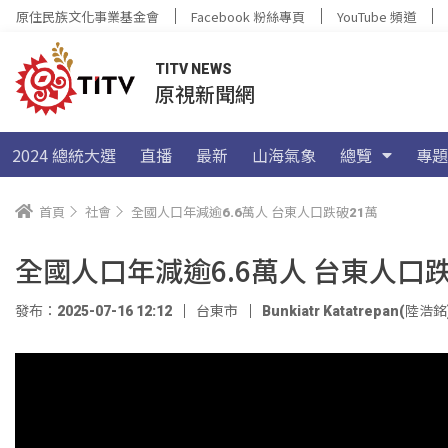
原住民族文化事業基金會
Facebook 粉絲專頁
YouTube 頻道
TITV NEWS
原視新聞網
2024 總統大選
直播
最新
山海氣象
總覽
專題
首頁
社會
全國人口年減逾6.6萬人 台東人口跌破21萬
全國人口年減逾6.6萬人 台東人口跌
發布：2025-07-16 12:12
台東市
Bunkiatr Katatrepan(陸浩銘