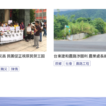
災高 民團促正視原民勞工困
台東建和農路涉圖利 農業處長
原鄉
社會
農路工程
工職災
陳情