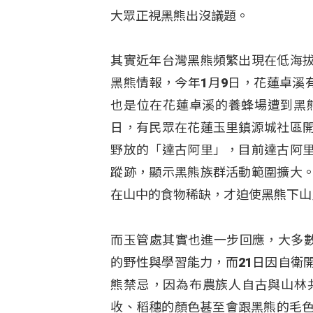
大眾正視黑熊出沒議題。
其實近年台灣黑熊頻繁出現在低海
黑熊情報，今年1月9日，花蓮卓溪
也是位在花蓮卓溪的養蜂場遭到黑
日，有民眾在花蓮玉里鎮源城社區
野放的「達古阿里」，目前達古阿
蹤跡，顯示黑熊族群活動範圍擴大
在山中的食物稀缺，才迫使黑熊下山
而玉管處其實也進一步回應，大多
的野性與學習能力，而21日因自衛
熊禁忌，因為布農族人自古與山林
收、稻穗的顏色甚至會跟黑熊的毛色