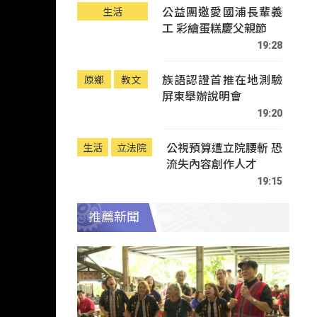
公益團邀愛國浦長輩義
生活
工 彩繪蛋糕慶父親節
19:28
族語認證首推在地測驗
原鄉
教文
屏東舉辦說明會
19:20
公視預算遭立院腰斬 恐
生活
立法院
流失內容創作人才
19:15
推薦新聞