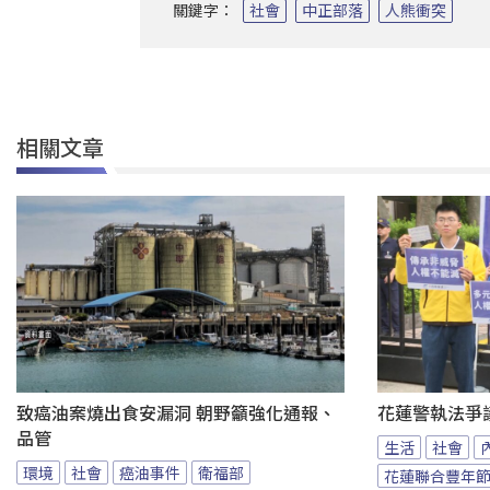
關鍵字：
社會
中正部落
人熊衝突
相關文章
致癌油案燒出食安漏洞 朝野籲強化通報、
花蓮警執法爭
品管
生活
社會
環境
社會
癌油事件
衛福部
花蓮聯合豐年