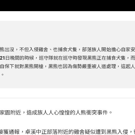
熊出沒，不但入侵雞舍、也捕食犬隻，部落族人開始擔心自家
21日晚間的時候，巡守隊就在巡守時發現黑熊正在捕食犬隻，
自保下就對黑熊開槍，黑熊也因為傷勢嚴重被人道處理，這起
解。
家園附近，造成族人人心惶惶的人熊衝突事件。
日接獲通報，卓溪中正部落附近的雞舍疑似遭到黑熊入侵，