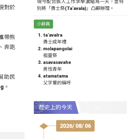
現今配合族人工作求學濃縮為一天，並特
現對於
別將「勇士祭(Ta‘avala)」凸顯辦理。
小辭典
ta‘avalra
攜帶熊
勇士成年禮
、奔跑
molapangolai
祖靈祭
asavasavahe
男性青年
atamatama
幫助民
父字輩的稱呼
g。
歷史上的今天
2026/ 08/ 06