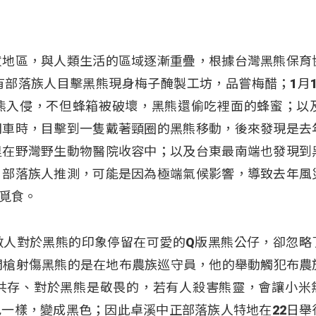
拔地區，與人類生活的區域逐漸重疊，根據台灣黑熊保育
有部落族人目擊黑熊現身梅子醃製工坊，品嘗梅醋；1月1
熊入侵，不但蜂箱被破壞，黑熊還偷吃裡面的蜂蜜；以及
開車時，目擊到一隻戴著頸圈的黑熊移動，後來發現是去
里在野灣野生動物醫院收容中；以及台東最南端也發現到
。部落族人推測，可能是因為極端氣候影響，導致去年風
覓食。
數人對於黑熊的印象停留在可愛的Q版黑熊公仔，卻忽略
開槍射傷黑熊的是在地布農族巡守員，他的舉動觸犯布農
共存、對於黑熊是敬畏的，若有人殺害熊靈，會讓小米
一樣，變成黑色；因此卓溪中正部落族人特地在22日舉