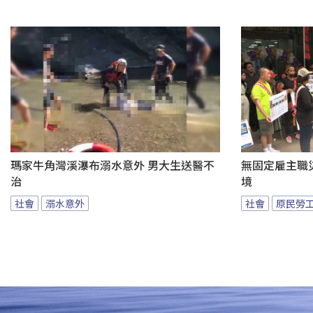
瑪家牛角灣溪瀑布溺水意外 男大生送醫不
無固定雇主職
治
境
社會
溺水意外
社會
原民勞