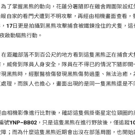
，為了掌握黑熊的動向，花蓮分署隨即在雞舍周圍架設紅
報自家的看門犬遭到不明攻擊，再經由相機畫面查看，發
，17日更是拍攝到黑熊攻擊捕食被鐵鍊拴住的犬隻，這
夜啟動驅熊行動。
，在距離部落不到百公尺的地方看到這隻黑熊正在捕食犬
擊，威脅到隊員人身安全，隊員在不得已的情況下隨即開
發現黑熊時，經獸醫檢傷發現黑熊傷勢過重、無法治癒，
道處理，而族人也擔心，畫面出現的是同一隻黑熊還是不
經由相機影像進行比對後，確認這隻佩掛衛星定位頸圈的
號YNP–BB02，只是這隻黑熊在進行野放後，僅追蹤1
故障；而為什麼這隻黑熊近期會出沒在部落周圍，也開始