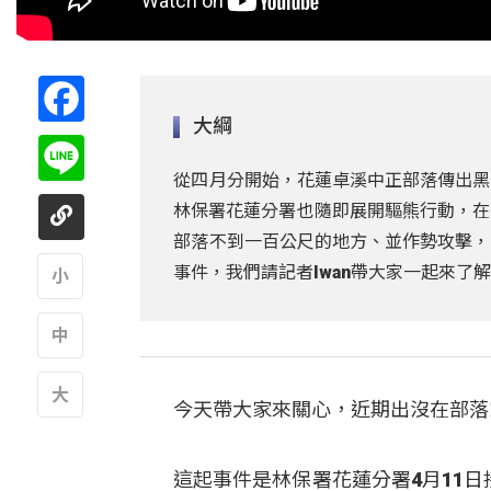
Facebook
大綱
Line
從四月分開始，花蓮卓溪中正部落傳出黑
林保署花蓮分署也隨即展開驅熊行動，在
部落不到一百公尺的地方、並作勢攻擊，
事件，我們請記者Iwan帶大家一起來了
A
A
今天帶大家來關心，近期出沒在部落
A
這起事件是林保署花蓮分署4月11