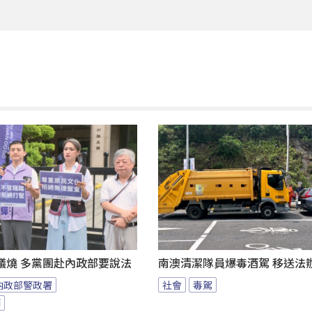
議燒 多黨團赴內政部要說法
南澳清潔隊員爆毒酒駕 移送法
內政部警政署
社會
毒駕
節