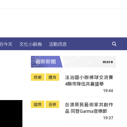
的今天
文化小辭典
活動訊息
最新新聞
法治國小辦棒球交流賽
原鄉
體育
4縣市隊伍共襄盛舉
19:44
台澳原民藝術家共創作
國際
音樂
品 同登Garma音樂節
19:37