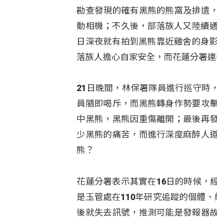
勘查發現的確有黑熊的熊窩及排遺
動相機；不久後，部落族人又陸續通
日深夜就有拍到黑熊靠近雞舍的身影
落族人擔心自家安全，而花蓮分署連
21日晚間，林保署隊員進行巡守時
員隨即喝斥，而黑熊轉身作勢要攻
中黑熊，黑熊因重傷離開；最後再
少黑熊的痛苦，而進行深度麻醉人
熊？
花蓮分署表示其實在16日的時候，
是玉管處在110年研究追蹤的個體、編
後就失去訊號，推測可能是發報器