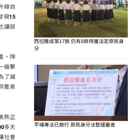
外線自
現15
也讓部
西拉雅成第17族 仍有8族待獲法定原民身
分
隻，隊
一槍擊
為了減
同隻黑
黑熊正
平埔專法已施行 原民身分法暫緩審查
00多天
讓社會