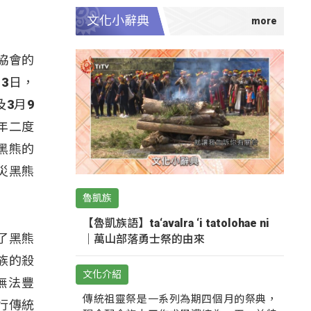
文化小辭典
協會的
3日，
3月9
年二度
黑熊的
災黑熊
魯凱族
【魯凱族語】ta‘avalra ‘i tatolohae ni
了黑熊
｜萬山部落勇士祭的由來
族的殺
文化介紹
無法豐
傳統祖靈祭是一系列為期四個月的祭典，
行傳統