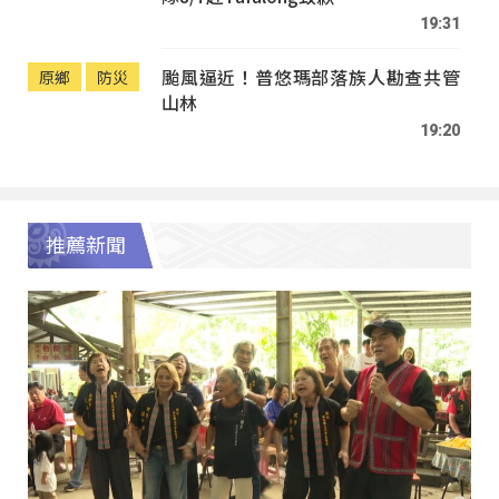
19:31
颱風逼近！普悠瑪部落族人勘查共管
原鄉
防災
山林
19:20
推薦新聞