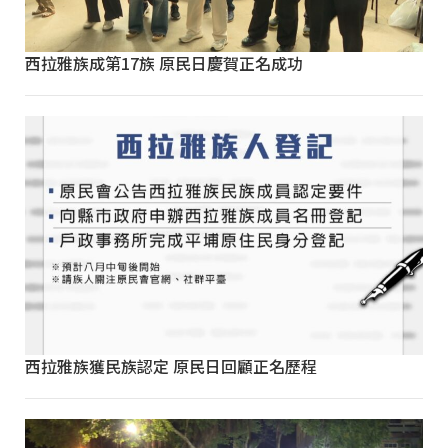
西拉雅族成第17族 原民日慶賀正名成功
西拉雅族獲民族認定 原民日回顧正名歷程