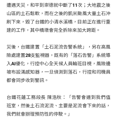
遭遇天災，和平到崇德就中斷了11次；大地震之後
山區的土石鬆軟，而在之後的凱米颱風大量土石沖
刷下來，毀了台鐵的小清水溪橋，目前正在進行重
建的工作，其中橋墩會完全拆除來加大跨距。
災後，台鐵建置「土石泥流告警系統」，另在高風
險處建置28支監視器，既有的「落石告警」系統導
入AI優化，行控中心全天候人員輪班目視，風險邊
坡布設滿感知器，一旦偵測到落石，行控和司機員
都會同步收到警訊。
台鐵花蓮工務段長 陳浩秋：「告警會連到我們值
班室，然後土石流泥流、主要是泥流會下來的話，
我們就會辦理預防性的停駛。」