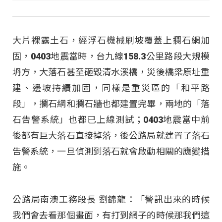
大片裸露土石，經浮石機械刷坡覆蓋上攔石網加
固，0403地震當時，台九線158.3公里路段大規模
坍方，大落石甚至砸毀清水溪橋，災後橋梁原址重
建、邊坡持續加固，同樣是重災區的「和平路
段」，攔石網和攔石牆也都建置完畢，兩地的「落
石告警系統」也都已上線測試；0403地震當中前
後都有巨大落石直接掉落，後公路局就建置了落石
告警系統，一旦偵測到落石就會啟動相關的應變措
施。
公路局南澳工務段長 劉錦龍：「警訊出來的時候
我們會去看那個畫面，有打到網子的時候那我們這