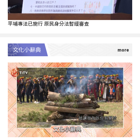
平埔專法已施行 原民身分法暫緩審查
文化小辭典