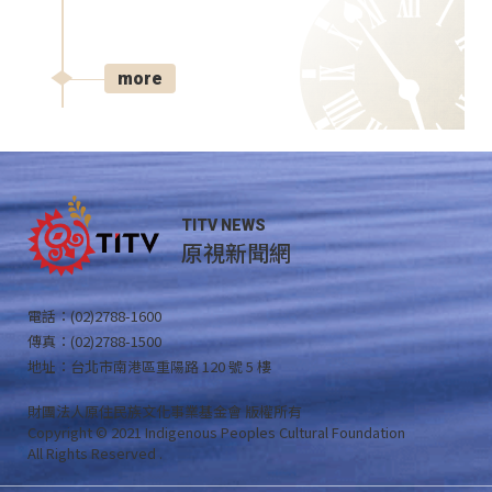
more
TITV NEWS
原視新聞網
電話：(02)2788-1600
傳真：(02)2788-1500
地址：台北市南港區重陽路 120 號 5 樓
財團法人原住民族文化事業基金會 版權所有
Copyright © 2021 Indigenous Peoples Cultural Foundation
All Rights Reserved .