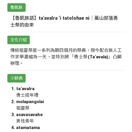
魯凱族
【魯凱族語】ta‘avalra ‘i tatolohae ni｜萬山部落勇
士祭的由來
文化介紹
傳統祖靈祭是一系列為期四個月的祭典，現今配合族人工
作求學濃縮為一天，並特別將「勇士祭(Ta‘avala)」凸顯
辦理。
小辭典
ta‘avalra
勇士成年禮
molapangolai
祖靈祭
asavasavahe
男性青年
atamatama