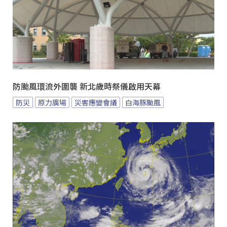
防颱風環流外圍襲 新北歲時祭儀啟用天幕
防災
原力廣場
災害應變會議
白海豚颱風