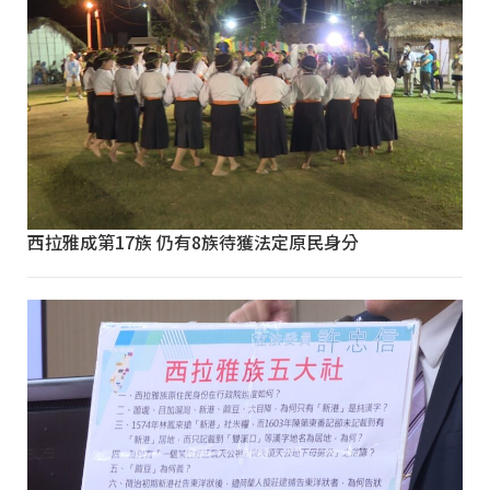
西拉雅成第17族 仍有8族待獲法定原民身分