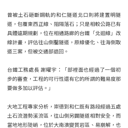
曾被土石砸斷鋼軌的和仁隧道北口則將建置明隧
道，包覆東西正線、阻隔落石；只是相較公路已有
具體遠期規劃，位在相通路廊的台鐵「北迴線」改
線計畫，評估往山側鑿隧道，原線優化、往海側取
道三案，但被交通部退回。
台鐵工務處長 謝曜宇：「部裡面也經過了一個初
步的審查，工程的可行性還有它的所謂的難易度那
要做多加以評估。」
大地工程專家分析，崇德到和仁既有路段經過五處
土石流潛勢溪流區，往山側另闢隧道相對安全，而
當地地形陡峭，位於大南澳變質岩區、易崩解，也