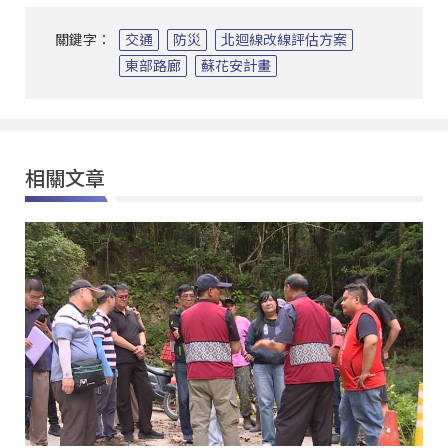
關鍵字：
交通
防災
北迴線改線評估方案
東部路廊
蘇花安計畫
相關文章