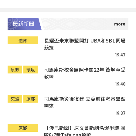
最新新聞
長耀盃未來聯盟開打 UBA和SBL同場
體育
競技
19:47
司馬庫斯校舍無照卡關22年 衝擊童受
原鄉
環境
教權
19:40
司馬庫斯災後復建 立委前往考察盤點
交通
原鄉
需求
19:37
【涉己新聞】原文會新劇名爆爭議 團
原鄉
隊8/7赴Tafalong致歉