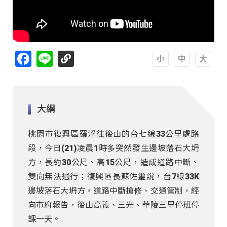
Facebook
Line
A
A
A
大綱
桃園市復興區羅浮往後山的台七線33公里處路
段，今日(21)凌晨1時多突然發生邊坡落石大坍
方，長約30公尺、高15公尺，造成道路中斷、
雙向無法通行；復興區長蘇佐璽說，台7線33K
邊坡落石大坍方，道路中斷搶修、交通管制，經
向市府報告，後山高義、三光、華陵三里停班停
課一天。