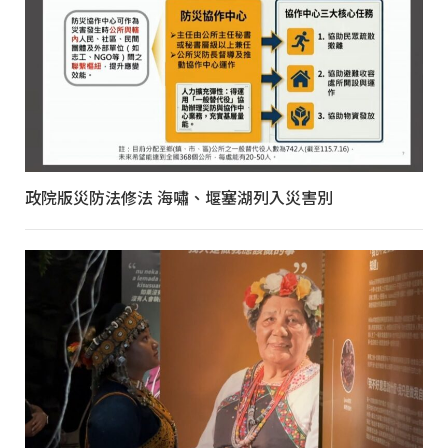
政院版災防法修法 海嘯、堰塞湖列入災害別