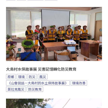
大鳥村水保故事展 災害記憶轉化防災教育
原鄉
環境
防災
風災
《山會說話－大鳥村的水土保持故事展》
環境改善
莫拉克風災
防災教育