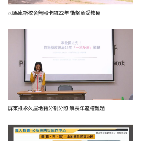
司馬庫斯校舍無照卡關22年 衝擊童受教權
屏東推永久屋地籍分割分照 解長年產權難題