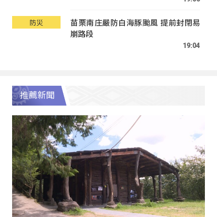
苗栗南庄嚴防白海豚颱風 提前封閉易
防災
崩路段
19:04
推薦新聞