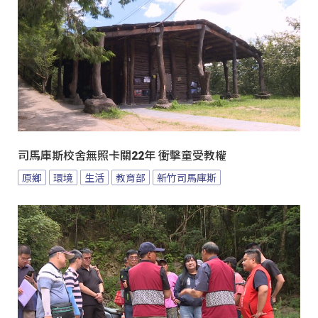
司馬庫斯校舍無照卡關22年 衝擊童受教權
原鄉
環境
生活
教育部
新竹司馬庫斯