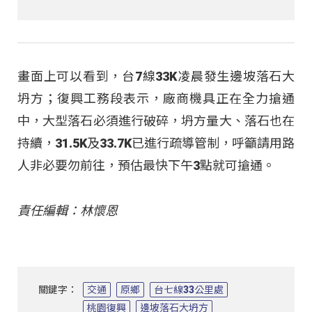
畫面上可以看到，台7線33K凌晨發生邊坡落石大
坍方；復興工務段表示，廠商機具正在全力搶通
中，大型落石必須進行破碎，坍方量大、落石也在
持續，31.5K及33.7K已進行疏導管制，呼籲請用路
人非必要勿前往，預估最快下午3點就可搶通。
責任編輯：林懷恩
關鍵字：
交通
原鄉
台七線33公里處
桃園復興
邊坡落石大坍方