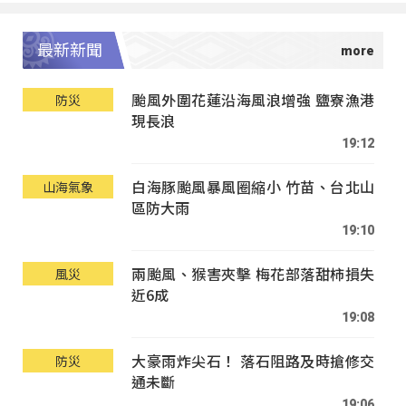
最新新聞
颱風外圍花蓮沿海風浪增強 鹽寮漁港
防災
現長浪
19:12
白海豚颱風暴風圈縮小 竹苗、台北山
山海氣象
區防大雨
19:10
兩颱風、猴害夾擊 梅花部落甜柿損失
風災
近6成
19:08
大豪雨炸尖石！ 落石阻路及時搶修交
防災
通未斷
19:06