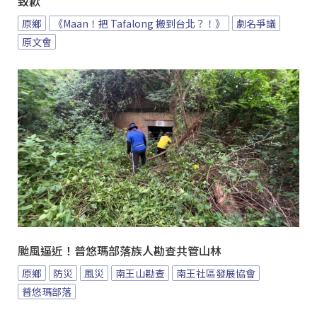
致歉
原鄉
《Maan！把 Tafalong 搬到台北？！》
劇名爭議
原文會
颱風逼近！普悠瑪部落族人勘查共管山林
原鄉
防災
風災
南王山勘查
南王社區發展協會
普悠瑪部落