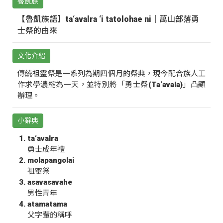
魯凱族
【魯凱族語】ta‘avalra ‘i tatolohae ni｜萬山部落勇
士祭的由來
文化介紹
傳統祖靈祭是一系列為期四個月的祭典，現今配合族人工
作求學濃縮為一天，並特別將「勇士祭(Ta‘avala)」凸顯
辦理。
小辭典
ta‘avalra
勇士成年禮
molapangolai
祖靈祭
asavasavahe
男性青年
atamatama
父字輩的稱呼