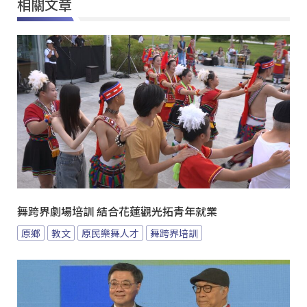
相關文章
舞跨界劇場培訓 結合花蓮觀光拓青年就業
原鄉
教文
原民樂舞人才
舞跨界培訓