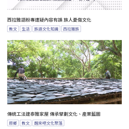
西拉雅語粉專遭疑內容有誤 族人憂傷文化
教文
生活
族語文化知識
西拉雅族
傳統工法建泰雅家屋 傳承擘劃文化、產業藍圖
原鄉
教文
醒來吧文化聚落