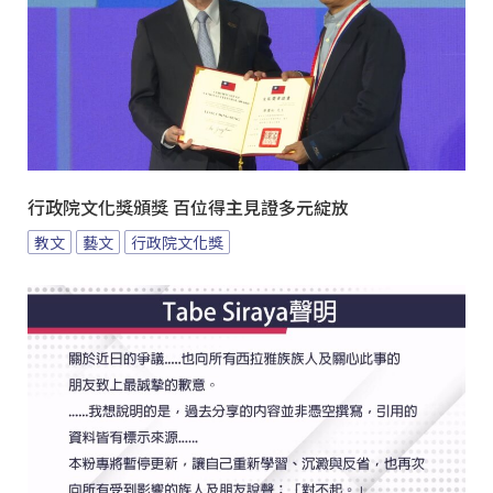
行政院文化獎頒獎 百位得主見證多元綻放
教文
藝文
行政院文化獎