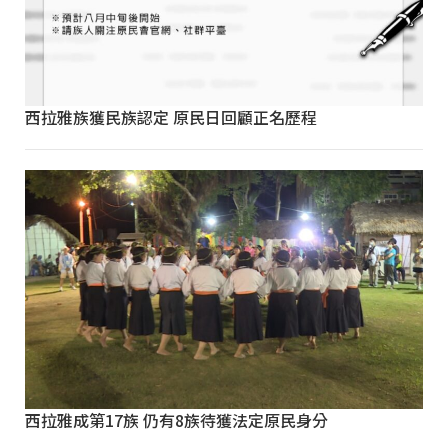
西拉雅族獲民族認定 原民日回顧正名歷程
西拉雅成第17族 仍有8族待獲法定原民身分