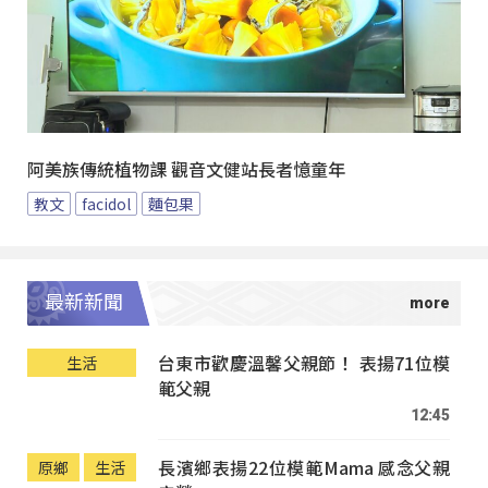
阿美族傳統植物課 觀音文健站長者憶童年
教文
facidol
麵包果
最新新聞
台東市歡慶溫馨父親節！ 表揚71位模
生活
範父親
12:45
長濱鄉表揚22位模範Mama 感念父親
原鄉
生活