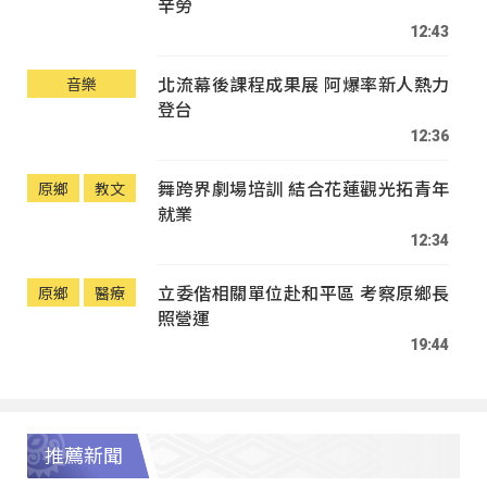
辛勞
12:43
北流幕後課程成果展 阿爆率新人熱力
音樂
登台
12:36
舞跨界劇場培訓 結合花蓮觀光拓青年
原鄉
教文
就業
12:34
立委偕相關單位赴和平區 考察原鄉長
原鄉
醫療
照營運
19:44
推薦新聞