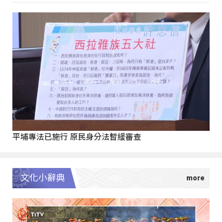
平埔專法已施行 原民身分法暫緩審查
文化小辭典