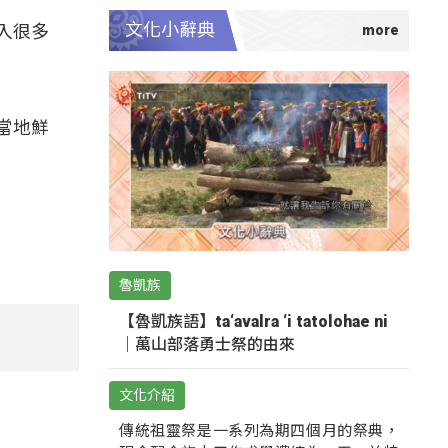
文化小辭典
入很多
當地鮮
魯凱族
【魯凱族語】ta‘avalra ‘i tatolohae ni
｜萬山部落勇士祭的由來
文化介紹
傳統祖靈祭是一系列為期四個月的祭典，