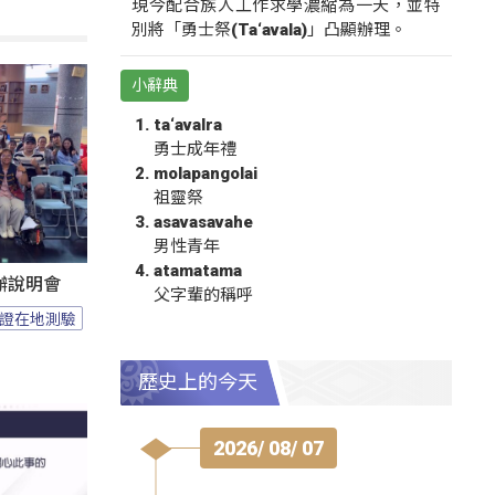
現今配合族人工作求學濃縮為一天，並特
別將「勇士祭(Ta‘avala)」凸顯辦理。
小辭典
ta‘avalra
勇士成年禮
molapangolai
祖靈祭
asavasavahe
男性青年
atamatama
辦說明會
父字輩的稱呼
證在地測驗
歷史上的今天
2026/ 08/ 07