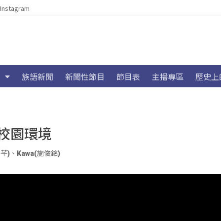
Instagram
族語新聞
新聞性節目
節目表
主播專區
歷史上
校園環境
子芊)
、
Kawa(施俊銘)