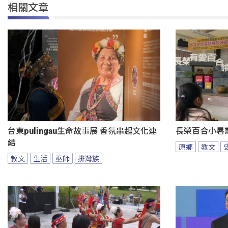
相關文章
台東pulingau生命故事展 香氛串起文化連
長榮百合小暑
結
原鄉
教文
教文
生活
巫師
排灣族