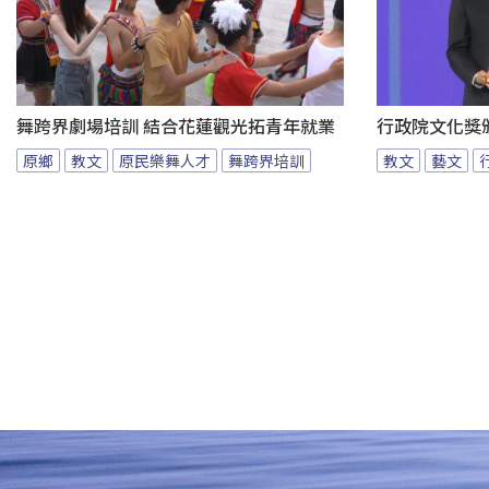
舞跨界劇場培訓 結合花蓮觀光拓青年就業
行政院文化獎
原鄉
教文
原民樂舞人才
舞跨界培訓
教文
藝文