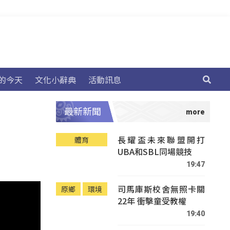
的今天
文化小辭典
活動訊息
最新新聞
長耀盃未來聯盟開打
體育
UBA和SBL同場競技
19:47
司馬庫斯校舍無照卡關
原鄉
環境
22年 衝擊童受教權
19:40