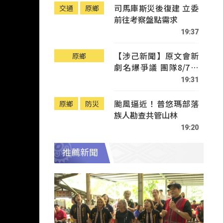
司馬庫斯災後復建 立委
交通
原鄉
前往考察盤點需求
19:37
【涉己新聞】原文會新
原鄉
劇名爆爭議 團隊8/7赴
Tafalong致歉
19:31
颱風逼近！普悠瑪部落
原鄉
防災
族人勘查共管山林
19:20
推薦新聞