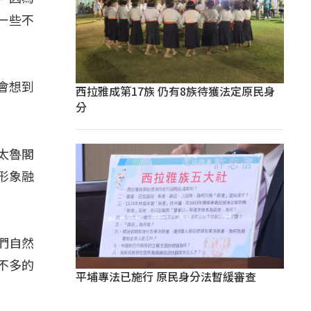
一些不
會想到
西拉雅成第17族 仍有8族待獲法定原民身
分
太魯閣
形象融
他們自然
不多的
平埔專法已施行 原民身分法暫緩審查