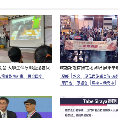
期營 大學生伴原鄉童過暑假
族語認證首推在地測驗 屏東舉
史懷哲教育計畫
百合國小
原鄉
教文
原住民族語言能力認
原民會
原語會
屏東來義高中