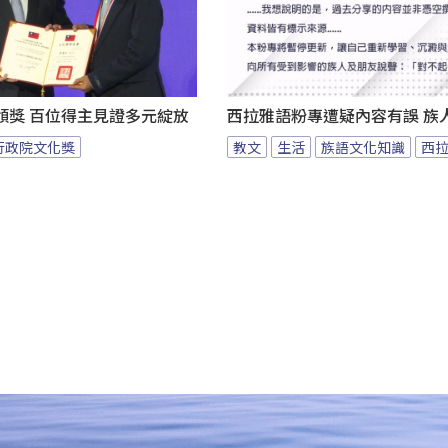
頒獎 百位得主見證多元綻放
西拉雅語粉專遭疑內容有誤 族
行政院文化獎
教文
生活
族語文化知識
西