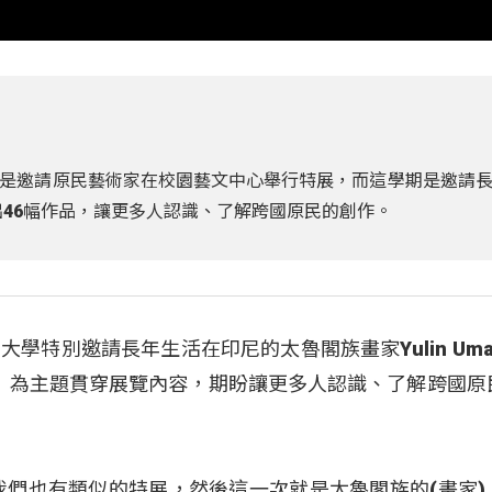
是邀請原民藝術家在校園藝文中心舉行特展，而這學期是邀請
q展出46幅作品，讓更多人認識、了解跨國原民的創作。
學特別邀請長年生活在印尼的太魯閣族畫家Yulin Uma
收年)」為主題貫穿展覽內容，期盼讓更多人認識、了解跨國
我們也有類似的特展，然後這一次就是太魯閣族的(畫家)