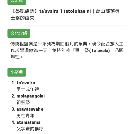
魯凱族
【魯凱族語】ta‘avalra ‘i tatolohae ni｜萬山部落勇
士祭的由來
文化介紹
傳統祖靈祭是一系列為期四個月的祭典，現今配合族人工
作求學濃縮為一天，並特別將「勇士祭(Ta‘avala)」凸顯
辦理。
小辭典
ta‘avalra
勇士成年禮
molapangolai
祖靈祭
asavasavahe
男性青年
atamatama
父字輩的稱呼