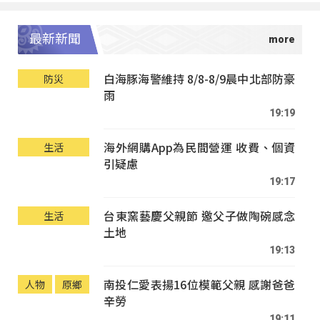
最新新聞
白海豚海警維持 8/8-8/9晨中北部防豪
防災
雨
19:19
海外網購App為民間營運 收費、個資
生活
引疑慮
19:17
台東窯藝慶父親節 邀父子做陶碗感念
生活
土地
19:13
南投仁愛表揚16位模範父親 感謝爸爸
人物
原鄉
辛勞
19:11