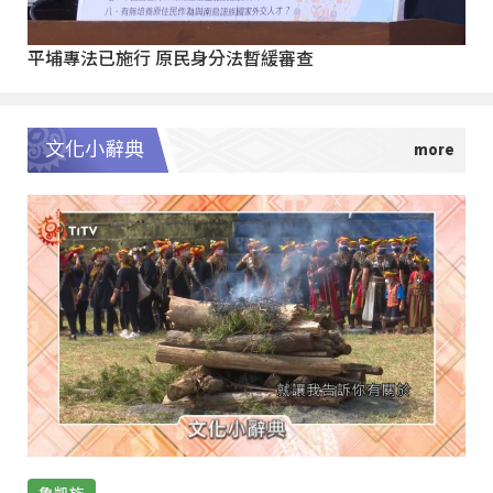
平埔專法已施行 原民身分法暫緩審查
文化小辭典