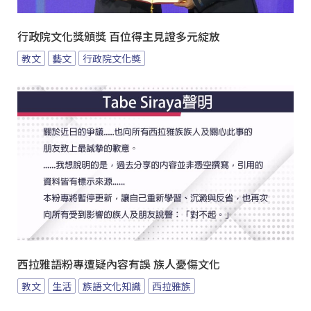
行政院文化獎頒獎 百位得主見證多元綻放
教文
藝文
行政院文化獎
西拉雅語粉專遭疑內容有誤 族人憂傷文化
教文
生活
族語文化知識
西拉雅族