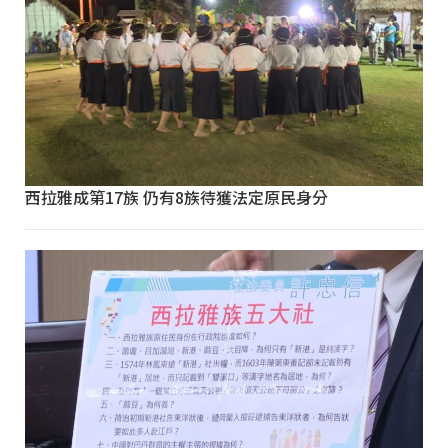
西拉雅成第17族 仍有8族待獲法定原民身分