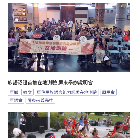
族語認證首推在地測驗 屏東舉辦說明會
原鄉
教文
原住民族語言能力認證在地測驗
原民會
原語會
屏東來義高中