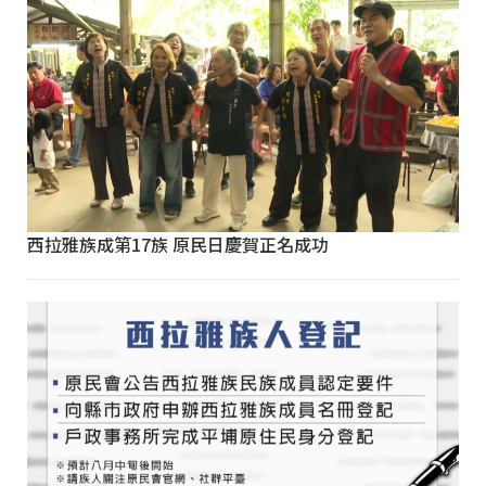
西拉雅族成第17族 原民日慶賀正名成功