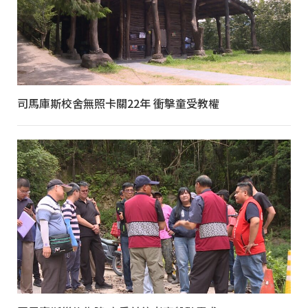
司馬庫斯校舍無照卡關22年 衝擊童受教權