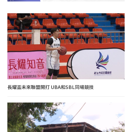
長耀盃未來聯盟開打 UBA和SBL同場競技