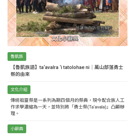
魯凱族
【魯凱族語】ta‘avalra ‘i tatolohae ni｜萬山部落勇士
祭的由來
文化介紹
傳統祖靈祭是一系列為期四個月的祭典，現今配合族人工
作求學濃縮為一天，並特別將「勇士祭(Ta‘avala)」凸顯辦
理。
小辭典