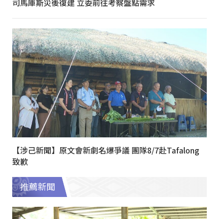
司馬庫斯災後復建 立委前往考察盤點需求
【涉己新聞】原文會新劇名爆爭議 團隊8/7赴Tafalong
致歉
推薦新聞