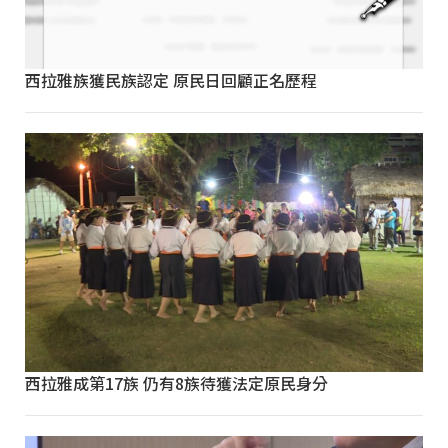
西拉雅族獲民族認定 原民日回顧正名歷程
西拉雅成第17族 仍有8族待獲法定原民身分