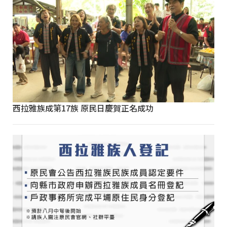
西拉雅族成第17族 原民日慶賀正名成功