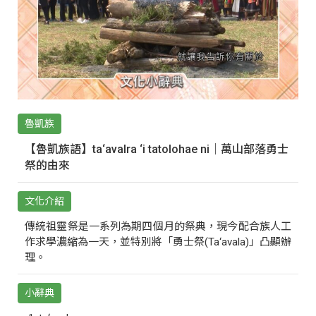
魯凱族
【魯凱族語】ta‘avalra ‘i tatolohae ni｜萬山部落勇士
祭的由來
文化介紹
傳統祖靈祭是一系列為期四個月的祭典，現今配合族人工
作求學濃縮為一天，並特別將「勇士祭(Ta‘avala)」凸顯辦
理。
小辭典