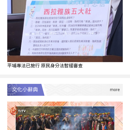
平埔專法已施行 原民身分法暫緩審查
文化小辭典