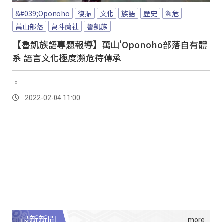
&#039;Oponoho
復振
文化
族語
歷史
瀕危
萬山部落
萬斗蘭社
魯凱族
【魯凱族語專題報導】萬山'Oponoho部落自有體
系 語言文化極度瀕危待傳承
。
2022-02-04 11:00
最新新聞