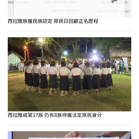
西拉雅族獲民族認定 原民日回顧正名歷程
西拉雅成第17族 仍有8族待獲法定原民身分