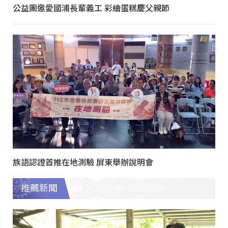
公益團邀愛國浦長輩義工 彩繪蛋糕慶父親節
族語認證首推在地測驗 屏東舉辦說明會
推薦新聞