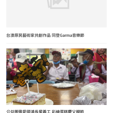
台澳原民藝術家共創作品 同登Garma音樂節
公益團邀愛國浦長輩義工 彩繪蛋糕慶父親節