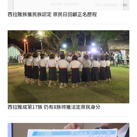
西拉雅族獲民族認定 原民日回顧正名歷程
西拉雅成第17族 仍有8族待獲法定原民身分