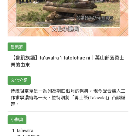
魯凱族
【魯凱族語】ta‘avalra ‘i tatolohae ni｜萬山部落勇士
祭的由來
文化介紹
傳統祖靈祭是一系列為期四個月的祭典，現今配合族人工
作求學濃縮為一天，並特別將「勇士祭(Ta‘avala)」凸顯辦
理。
小辭典
ta‘avalra