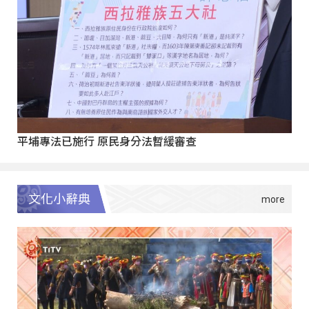
平埔專法已施行 原民身分法暫緩審查
文化小辭典