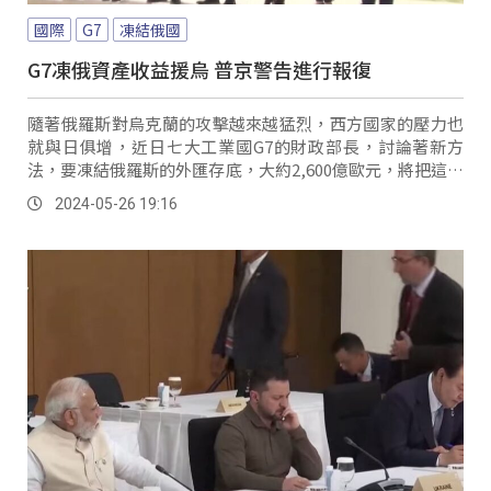
國際
G7
凍結俄國
G7凍俄資產收益援烏 普京警告進行報復
隨著俄羅斯對烏克蘭的攻擊越來越猛烈，西方國家的壓力也
就與日俱增，近日七大工業國G7的財政部長，討論著新方
法，要凍結俄羅斯的外匯存底，大約2,600億歐元，將把這些
錢，轉化為支援抵擋俄軍近逼的基輔當局。
2024-05-26 19:16