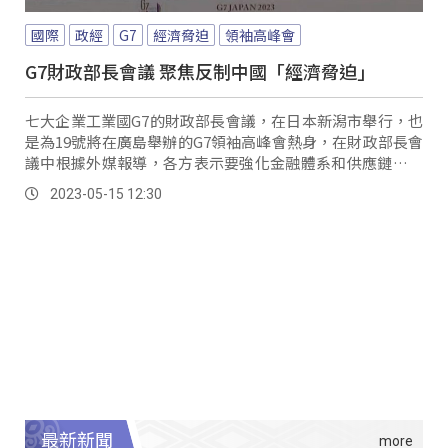
國際
政經
G7
經濟脅迫
領袖高峰會
G7財政部長會議 聚焦反制中國「經濟脅迫」
七大企業工業國G7的財政部長會議，在日本新潟市舉行，也
是為19號將在廣島舉辦的G7領袖高峰會熱身，在財政部長會
議中根據外媒報導，各方表示要強化金融體系和供應鏈，改
變對中國的依賴，消息一出也讓中國氣得跳腳喊冤，批評美
2023-05-15 12:30
國和G7才是國際規則的破壞者。
最新新聞