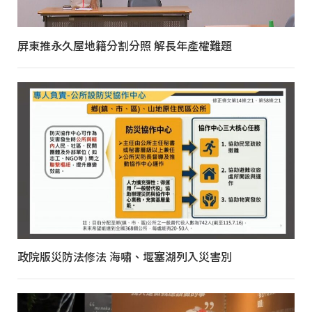
屏東推永久屋地籍分割分照 解長年產權難題
政院版災防法修法 海嘯、堰塞湖列入災害別