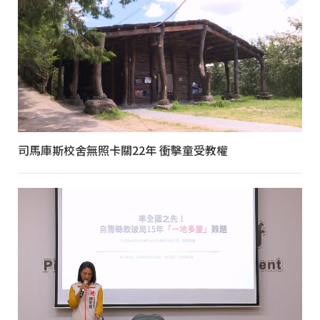
司馬庫斯校舍無照卡關22年 衝擊童受教權