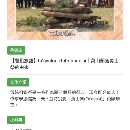
魯凱族
【魯凱族語】ta‘avalra ‘i tatolohae ni｜萬山部落勇士
祭的由來
文化介紹
傳統祖靈祭是一系列為期四個月的祭典，現今配合族人工
作求學濃縮為一天，並特別將「勇士祭(Ta‘avala)」凸顯辦
理。
小辭典