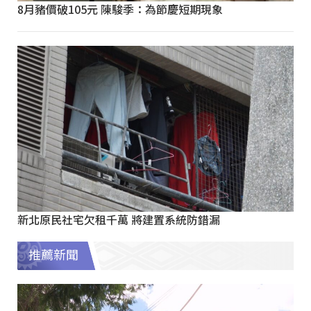
8月豬價破105元 陳駿季：為節慶短期現象
新北原民社宅欠租千萬 將建置系統防錯漏
推薦新聞