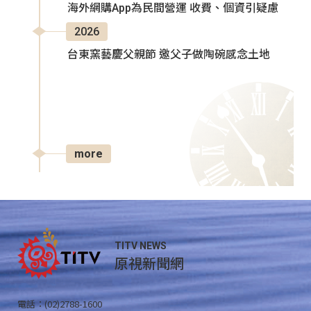
海外網購App為民間營運 收費、個資引疑慮
2026
台東窯藝慶父親節 邀父子做陶碗感念土地
more
TITV NEWS
原視新聞網
電話：(02)2788-1600