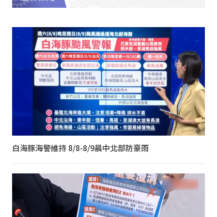
白海豚海警維持 8/8-8/9晨中北部防豪雨