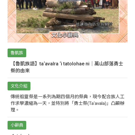
魯凱族
【魯凱族語】ta‘avalra ‘i tatolohae ni｜萬山部落勇士
祭的由來
文化介紹
傳統祖靈祭是一系列為期四個月的祭典，現今配合族人工
作求學濃縮為一天，並特別將「勇士祭(Ta‘avala)」凸顯辦
理。
小辭典