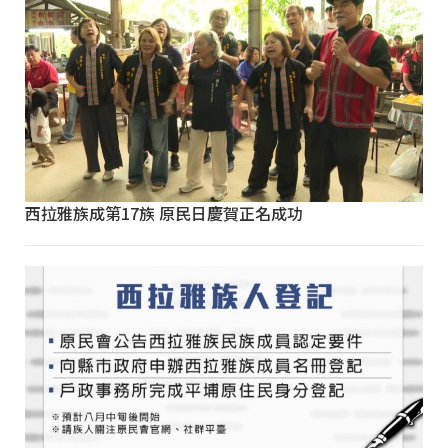
西拉雅族成第17族 原民日慶賀正名成功