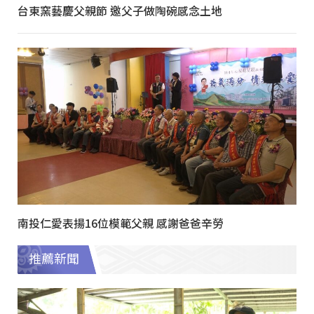
台東窯藝慶父親節 邀父子做陶碗感念土地
南投仁愛表揚16位模範父親 感謝爸爸辛勞
推薦新聞