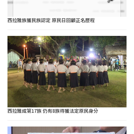
西拉雅族獲民族認定 原民日回顧正名歷程
西拉雅成第17族 仍有8族待獲法定原民身分