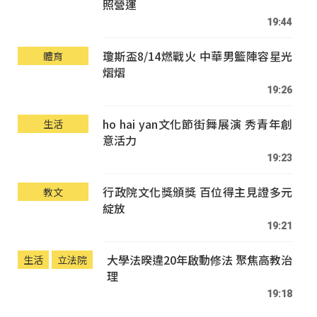
照營運
19:44
瓊斯盃8/14燃戰火 中華男籃陣容星光
體育
熠熠
19:26
ho hai yan文化節街舞展演 秀青年創
生活
意活力
19:23
行政院文化獎頒獎 百位得主見證多元
教文
綻放
19:21
大學法暌違20年啟動修法 聚焦高教治
生活
立法院
理
19:18