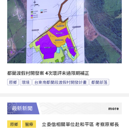
都蘭渡假村開發案 4次環評未過限期補正
原鄉
環境
台東南都蘭段渡假村開發計畫
都蘭部落
最新新聞
立委偕相關單位赴和平區 考察原鄉長
原鄉
醫療