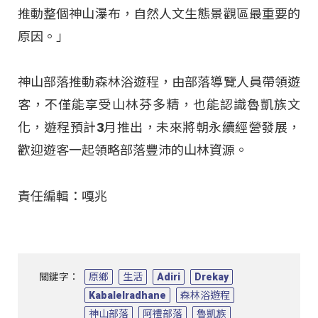
推動整個神山瀑布，自然人文生態景觀區最重要的
原因。」
神山部落推動森林浴遊程，由部落導覽人員帶領遊
客，不僅能享受山林芬多精，也能認識魯凱族文
化，遊程預計3月推出，未來將朝永續經營發展，
歡迎遊客一起領略部落豐沛的山林資源。
責任編輯：嘎兆
關鍵字：
原鄉
生活
Adiri
Drekay
Kabalelradhane
森林浴遊程
神山部落
阿禮部落
魯凱族