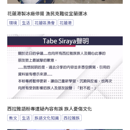
花蓮港製冰廠停擺 漁民克難從宜蘭運冰
環境
生活
花蓮區漁會
花蓮港
西拉雅語粉專遭疑內容有誤 族人憂傷文化
教文
生活
族語文化知識
西拉雅族