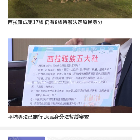
西拉雅成第17族 仍有8族待獲法定原民身分
平埔專法已施行 原民身分法暫緩審查