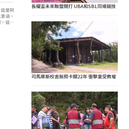
長耀盃未來聯盟開打 UBA和SBL同場競技
，這是阿
化意涵，
遷，這些
司馬庫斯校舍無照卡關22年 衝擊童受教權