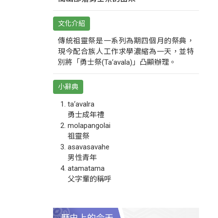
文化介紹
傳統祖靈祭是一系列為期四個月的祭典，
現今配合族人工作求學濃縮為一天，並特
別將「勇士祭(Ta‘avala)」凸顯辦理。
小辭典
ta‘avalra
勇士成年禮
molapangolai
祖靈祭
asavasavahe
男性青年
atamatama
父字輩的稱呼
歷史上的今天