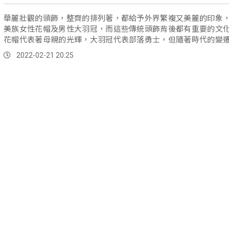
華麗壯觀的頭飾，整齊的排列著，都給予外界繁複又美麗的印象
美族女性花帽及男性大羽冠，而這些傳統頭飾背後都有重要的文
花帽代表著母親的光輝，大羽冠代表部落勇士，但隨著時代的變
傳統頭飾慢慢減少。
2022-02-21 20:25