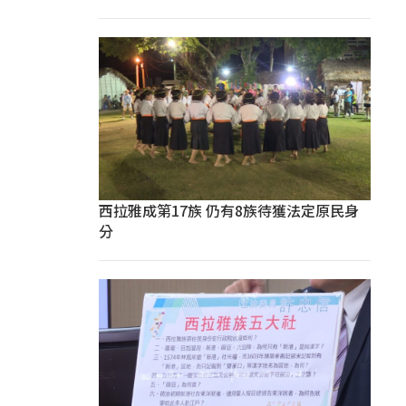
西拉雅成第17族 仍有8族待獲法定原民身
分