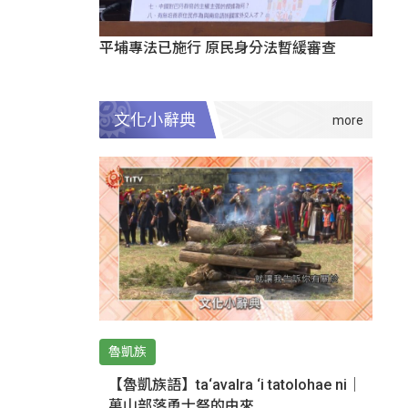
平埔專法已施行 原民身分法暫緩審查
文化小辭典
魯凱族
【魯凱族語】ta‘avalra ‘i tatolohae ni｜
萬山部落勇士祭的由來