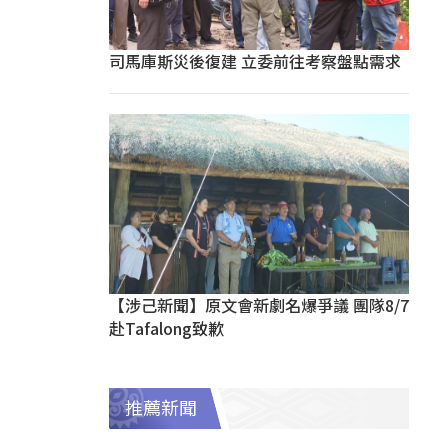
司馬庫斯災後復建 立委前往考察盤點需求
【涉己新聞】原文會新劇名爆爭議 團隊8/7
赴Tafalong致歉
推薦新聞