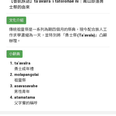
【魯凱族語】ta‘avalra ‘i tatolohae ni｜萬山部落勇
士祭的由來
文化介紹
傳統祖靈祭是一系列為期四個月的祭典，現今配合族人工
作求學濃縮為一天，並特別將「勇士祭(Ta‘avala)」凸顯
辦理。
小辭典
ta‘avalra
勇士成年禮
molapangolai
祖靈祭
asavasavahe
男性青年
atamatama
父字輩的稱呼