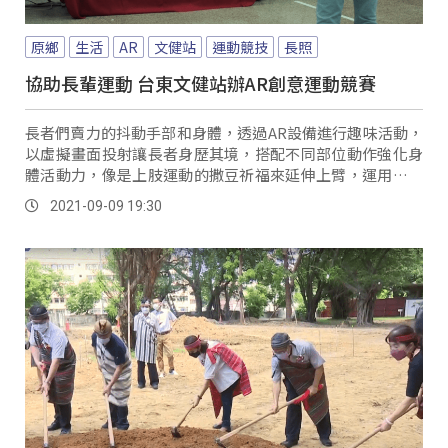
原鄉
生活
AR
文健站
運動競技
長照
協助長輩運動 台東文健站辦AR創意運動競賽
長者們賣力的抖動手部和身體，透過AR設備進行趣味活動，
以虛擬畫面投射讓長者身歷其境，搭配不同部位動作強化身
體活動力，像是上肢運動的撒豆祈福來延伸上臂，運用科技
產品來達到運動效果。
2021-09-09 19:30