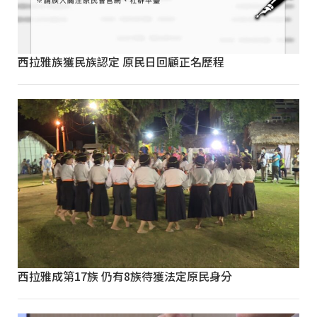
西拉雅族獲民族認定 原民日回顧正名歷程
西拉雅成第17族 仍有8族待獲法定原民身分