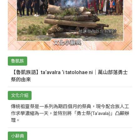
魯凱族
【魯凱族語】ta‘avalra ‘i tatolohae ni｜萬山部落勇士
祭的由來
文化介紹
傳統祖靈祭是一系列為期四個月的祭典，現今配合族人工
作求學濃縮為一天，並特別將「勇士祭(Ta‘avala)」凸顯辦
理。
小辭典