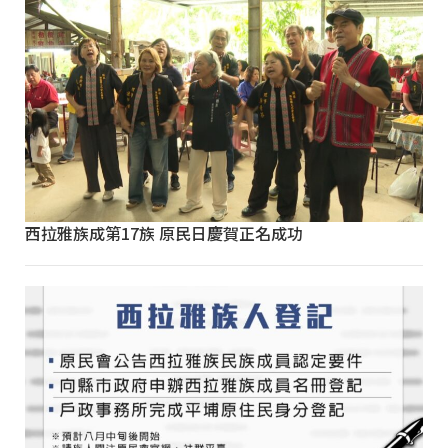
西拉雅族成第17族 原民日慶賀正名成功