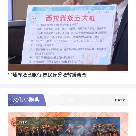
平埔專法已施行 原民身分法暫緩審查
文化小辭典