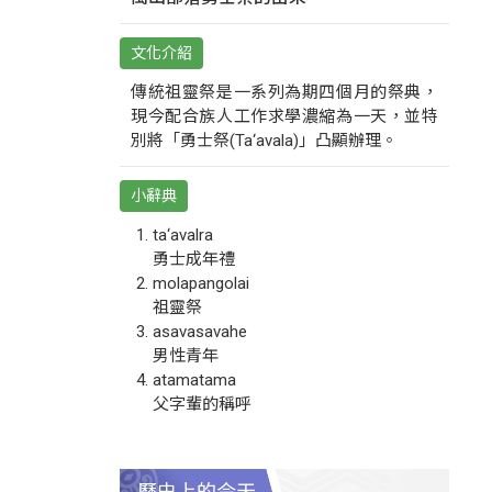
文化介紹
傳統祖靈祭是一系列為期四個月的祭典，
現今配合族人工作求學濃縮為一天，並特
別將「勇士祭(Ta‘avala)」凸顯辦理。
小辭典
ta‘avalra
勇士成年禮
molapangolai
祖靈祭
asavasavahe
男性青年
atamatama
父字輩的稱呼
歷史上的今天