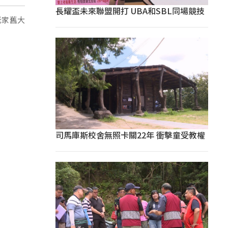
長耀盃未來聯盟開打 UBA和SBL同場競技
老家舊大
司馬庫斯校舍無照卡關22年 衝擊童受教權