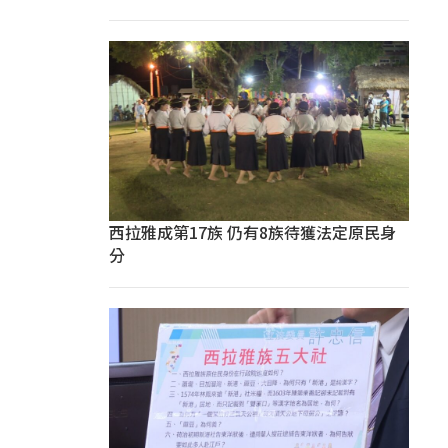
西拉雅成第17族 仍有8族待獲法定原民身
分