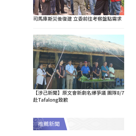
司馬庫斯災後復建 立委前往考察盤點需求
【涉己新聞】原文會新劇名爆爭議 團隊8/7
赴Tafalong致歉
推薦新聞