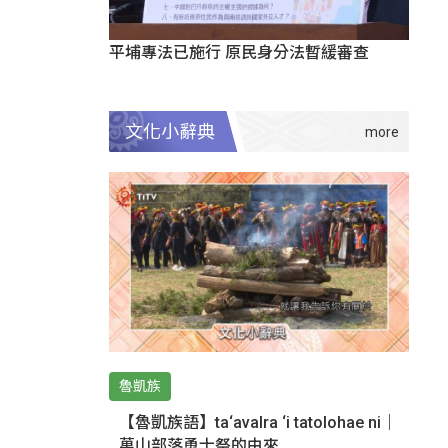
平埔專法已施行 原民身分法暫緩審查
文化小辭典
魯凱族
【魯凱族語】ta‘avalra ‘i tatolohae ni｜
萬山部落勇士祭的由來