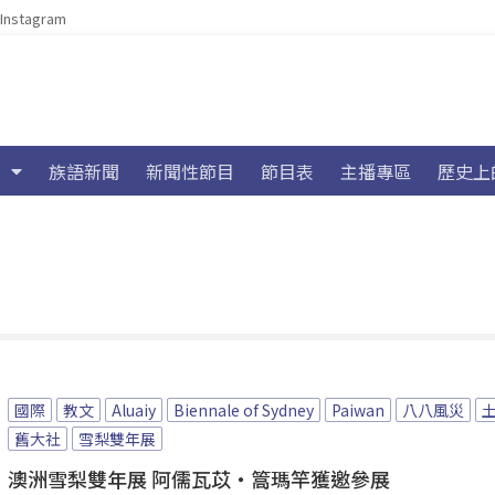
Instagram
族語新聞
新聞性節目
節目表
主播專區
歷史上
國際
教文
Aluaiy
Biennale of Sydney
Paiwan
八八風災
舊大社
雪梨雙年展
澳洲雪梨雙年展 阿儒瓦苡‧篙瑪竿獲邀參展