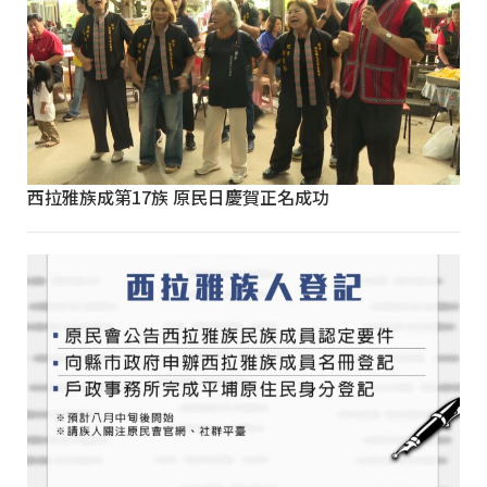
西拉雅族成第17族 原民日慶賀正名成功