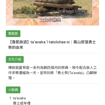
魯凱族
【魯凱族語】ta‘avalra ‘i tatolohae ni｜萬山部落勇士
祭的由來
文化介紹
傳統祖靈祭是一系列為期四個月的祭典，現今配合族人工
作求學濃縮為一天，並特別將「勇士祭(Ta‘avala)」凸顯辦
理。
小辭典
ta‘avalra
勇士成年禮