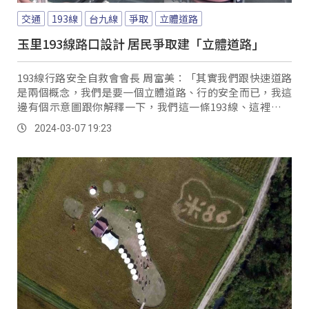
交通
193線
台九線
爭取
立體道路
玉里193線路口設計 居民爭取建「立體道路」
193線行路安全自救會會長 周富美：「其實我們跟快速道路
是兩個概念，我們是要一個立體道路、行的安全而已，我這
邊有個示意圖跟你解釋一下，我們這一條193線、這裡玉里
大橋這是往台東，我們主要是從193出去到往台東弄一個高
2024-03-07 19:23
架上去，然後我們從玉里回來的時候、走193線的時候，有
一個回來的路一個高架、立體的道路。