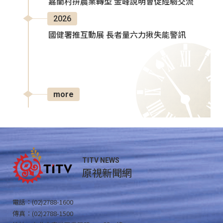
嘉蘭村拚農業轉型 金峰說明會促經驗交流
2026
國健署推互動展 長者量六力揪失能警訊
more
TITV NEWS
原視新聞網
電話：(02)2788-1600
傳真：(02)2788-1500