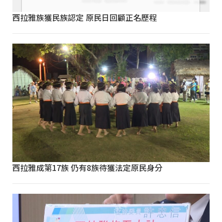
西拉雅族獲民族認定 原民日回顧正名歷程
西拉雅成第17族 仍有8族待獲法定原民身分