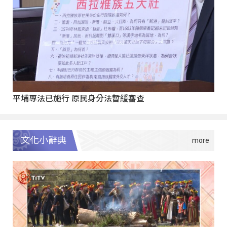
平埔專法已施行 原民身分法暫緩審查
文化小辭典