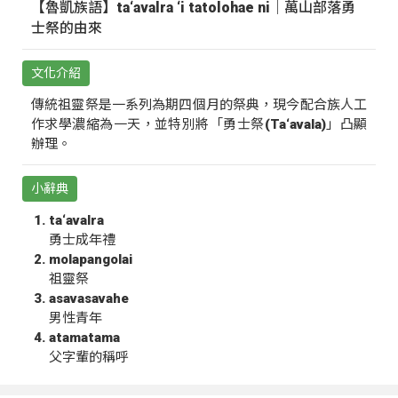
【魯凱族語】ta‘avalra ‘i tatolohae ni｜萬山部落勇
士祭的由來
文化介紹
傳統祖靈祭是一系列為期四個月的祭典，現今配合族人工
作求學濃縮為一天，並特別將「勇士祭(Ta‘avala)」凸顯
辦理。
小辭典
ta‘avalra
勇士成年禮
molapangolai
祖靈祭
asavasavahe
男性青年
atamatama
父字輩的稱呼