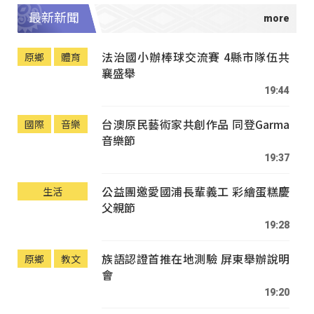
最新新聞
法治國小辦棒球交流賽 4縣市隊伍共
原鄉
體育
襄盛舉
19:44
台澳原民藝術家共創作品 同登Garma
國際
音樂
音樂節
19:37
公益團邀愛國浦長輩義工 彩繪蛋糕慶
生活
父親節
19:28
族語認證首推在地測驗 屏東舉辦說明
原鄉
教文
會
19:20