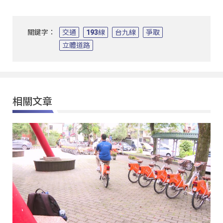
關鍵字：
交通
193線
台九線
爭取
立體道路
相關文章