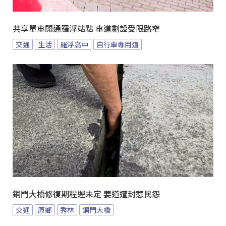
共享單車開通羅浮站點 車道劃設受限路窄
交通
生活
羅浮高中
自行車專用道
銅門大橋修復期程遲未定 要道遭封惹民怨
交通
原鄉
秀林
銅門大橋