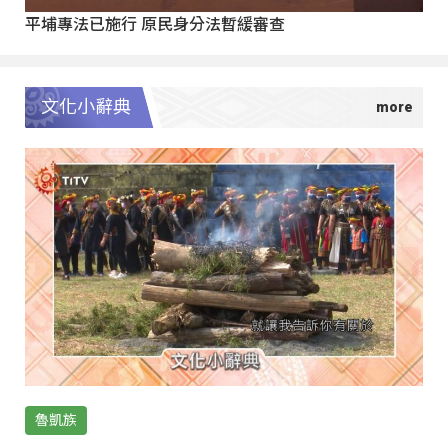
平埔專法已施行 原民身分法暫緩審查
文化小辭典
魯凱族