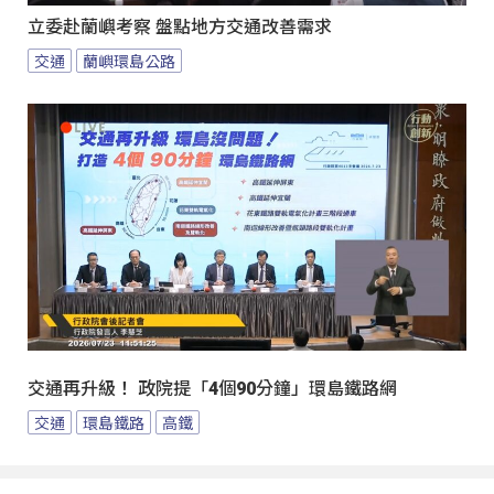
立委赴蘭嶼考察 盤點地方交通改善需求
交通
蘭嶼環島公路
交通再升級！ 政院提「4個90分鐘」環島鐵路網
交通
環島鐵路
高鐵