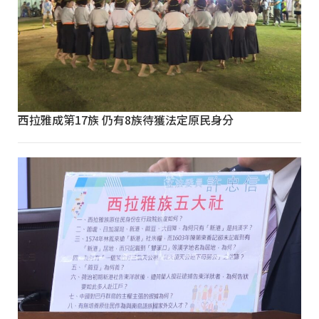
西拉雅成第17族 仍有8族待獲法定原民身分