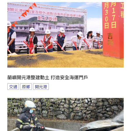
蘭嶼開元港整建動土 打造安全海運門戶
交通
原鄉
開元港