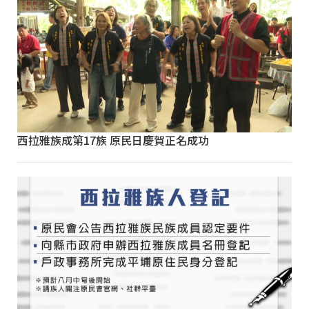
西拉雅族成第17族 原民日慶賀正名成功