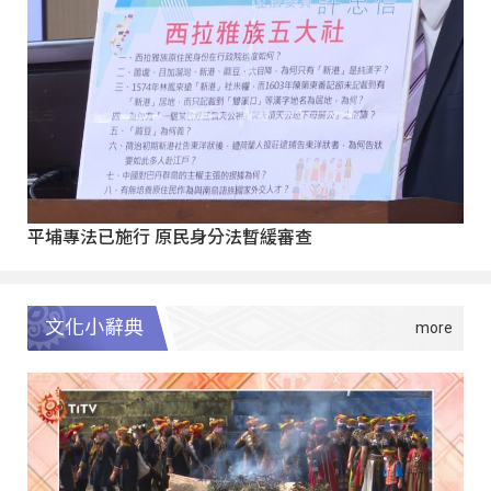
平埔專法已施行 原民身分法暫緩審查
文化小辭典