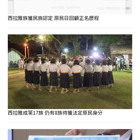
西拉雅族獲民族認定 原民日回顧正名歷程
西拉雅成第17族 仍有8族待獲法定原民身分