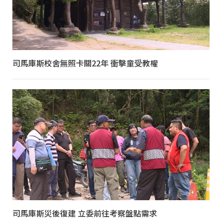
司馬庫斯校舍無照卡關22年 衝擊童受教權
司馬庫斯災後復建 立委前往考察盤點需求