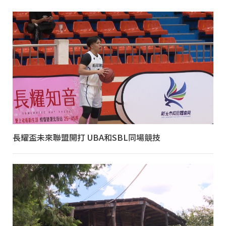
長耀盃未來聯盟開打 UBA和SBL同場競技