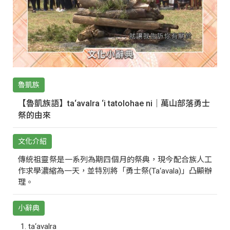
魯凱族
【魯凱族語】ta‘avalra ‘i tatolohae ni｜萬山部落勇士
祭的由來
文化介紹
傳統祖靈祭是一系列為期四個月的祭典，現今配合族人工
作求學濃縮為一天，並特別將「勇士祭(Ta‘avala)」凸顯辦
理。
小辭典
ta‘avalra