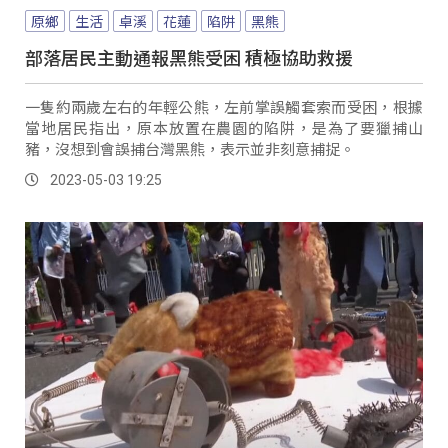
原鄉
生活
卓溪
花蓮
陷阱
黑熊
部落居民主動通報黑熊受困 積極協助救援
一隻約兩歲左右的年輕公熊，左前掌誤觸套索而受困，根據
當地居民指出，原本放置在農園的陷阱，是為了要獵捕山
豬，沒想到會誤捕台灣黑熊，表示並非刻意捕捉。
2023-05-03 19:25