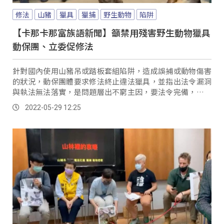
修法
山豬
獵具
獵捕
野生動物
陷阱
【卡那卡那富族語新聞】籲禁用殘害野生動物獵具
動保團、立委促修法
針對國內使用山豬吊或踏板套組陷阱，造成誤捕或動物傷害
的狀況，動保團體要求修法終止違法獵具，並指出法令漏洞
與執法無法落實，是問題層出不窮主因，要法令完備，動保
法第14條、野保法第19與21條法律要到位。
2022-05-29 12:25