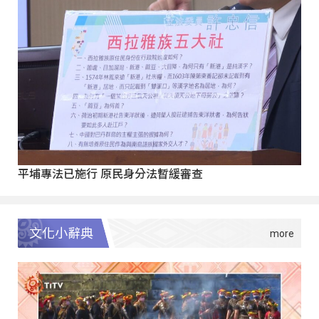
平埔專法已施行 原民身分法暫緩審查
文化小辭典