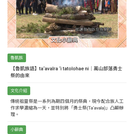
魯凱族
【魯凱族語】ta‘avalra ‘i tatolohae ni｜萬山部落勇士
祭的由來
文化介紹
傳統祖靈祭是一系列為期四個月的祭典，現今配合族人工
作求學濃縮為一天，並特別將「勇士祭(Ta‘avala)」凸顯辦
理。
小辭典