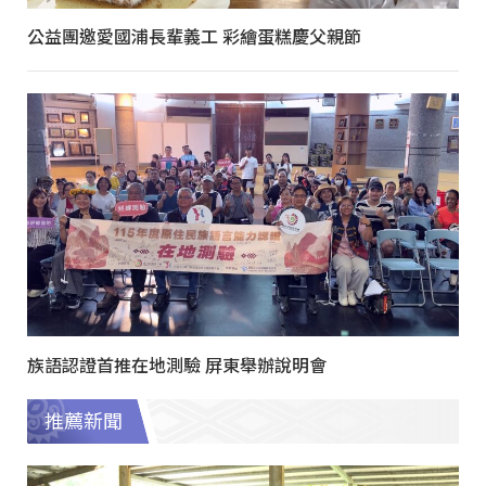
公益團邀愛國浦長輩義工 彩繪蛋糕慶父親節
族語認證首推在地測驗 屏東舉辦說明會
推薦新聞