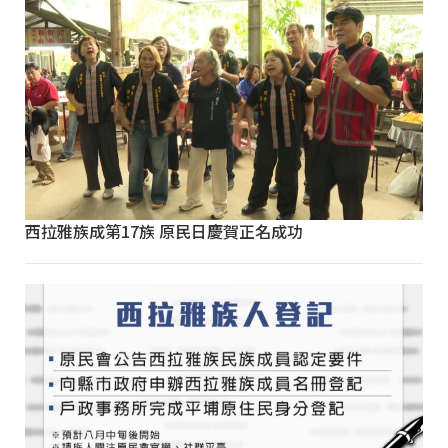
西拉雅族成第17族 原民日慶賀正名成功