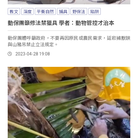
教文
深度
平衡自然
捕具
野保法
陷阱
動保團籲修法禁獵具 學者：動物管控才治本
動保團體呼籲政府，不要再因原民或農民需求，延宕捕獸鋏
與山豬吊禁止立法規定。
2023-04-28 19:08