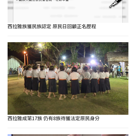
西拉雅族獲民族認定 原民日回顧正名歷程
西拉雅成第17族 仍有8族待獲法定原民身分