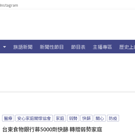
Instagram
族語新聞
新聞性節目
節目表
主播專區
歷史上
醫療
安心家庭關懷協會
家庭
弱勢
快篩
關心
防疫
台東食物銀行募5000劑快篩 轉贈弱勢家庭