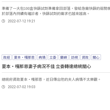
準備了一大包100盒快篩試劑準備拿回部落，發給急需快篩的弱勢
於部落內持續有確診者，快篩試劑的需求也越來越高。
2022-07-12 19:21
政經
夏本‧嘎那恩
病情
立委
蘭嶼
訪視
資政
關心
夏本‧嘎那恩妻子病況不佳 立委轉達總統關心
總統府資政夏本‧嘎那恩，近日傳出他的夫人病情不太樂觀。
2022-07-02 19:03