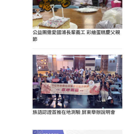
公益團邀愛國浦長輩義工 彩繪蛋糕慶父親
節
族語認證首推在地測驗 屏東舉辦說明會