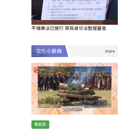
平埔專法已施行 原民身分法暫緩審查
文化小辭典
魯凱族