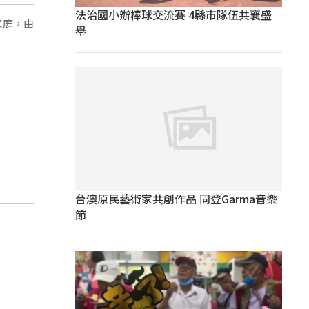
法治國小辦棒球交流賽 4縣市隊伍共襄盛
家庭，由
舉
台澳原民藝術家共創作品 同登Garma音樂
節