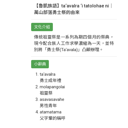
【魯凱族語】ta‘avalra ‘i tatolohae ni｜
萬山部落勇士祭的由來
文化介紹
傳統祖靈祭是一系列為期四個月的祭典，
現今配合族人工作求學濃縮為一天，並特
別將「勇士祭(Ta‘avala)」凸顯辦理。
小辭典
ta‘avalra
勇士成年禮
molapangolai
祖靈祭
asavasavahe
男性青年
atamatama
父字輩的稱呼