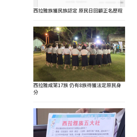
西拉雅族獲民族認定 原民日回顧正名歷程
西拉雅成第17族 仍有8族待獲法定原民身
分