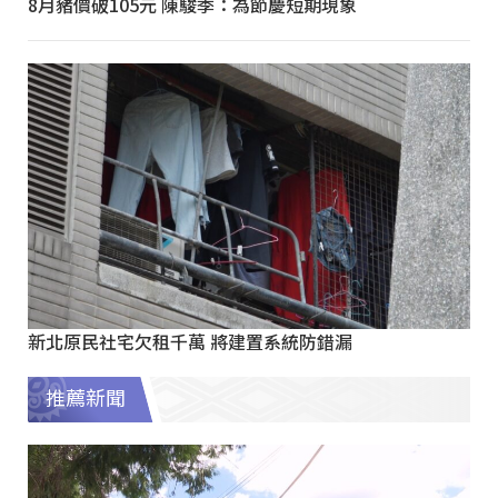
8月豬價破105元 陳駿季：為節慶短期現象
新北原民社宅欠租千萬 將建置系統防錯漏
推薦新聞