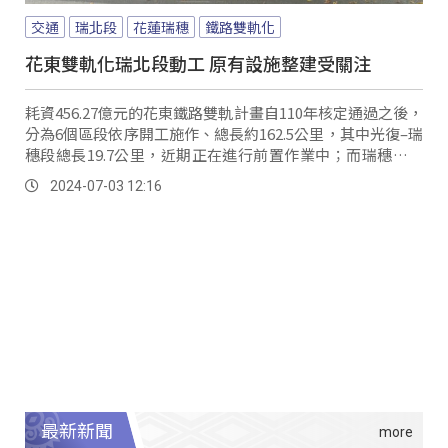
交通
瑞北段
花蓮瑞穗
鐵路雙軌化
花東雙軌化瑞北段動工 原有設施整建受關注
耗資456.27億元的花東鐵路雙軌計畫自110年核定通過之後，
分為6個區段依序開工施作、總長約162.5公里，其中光復–瑞
穗段總長19.7公里，近期正在進行前置作業中；而瑞穗自行
車道位在施作範圍中，因此相關設施以及裝置藝術也會全面
2024-07-03 12:16
拆除，目前已經拉起封鎖線。
最新新聞