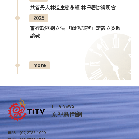
共管丹大林道生態永續 林保署辦說明會
2025
審行政區劃立法 「關係部落」定義立委掀
論戰
more
TITV NEWS
原視新聞網
電話：(02)2788-1600