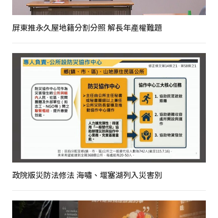
屏東推永久屋地籍分割分照 解長年產權難題
政院版災防法修法 海嘯、堰塞湖列入災害別