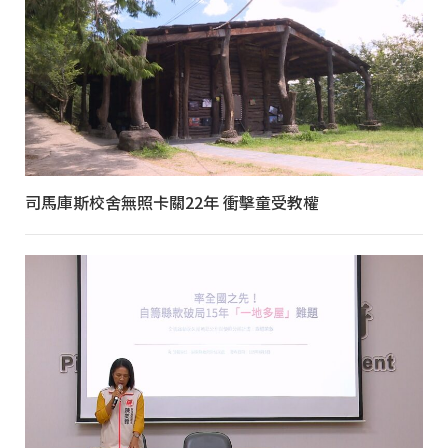
司馬庫斯校舍無照卡關22年 衝擊童受教權