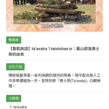
魯凱族
【魯凱族語】ta‘avalra ‘i tatolohae ni｜萬山部落勇士
祭的由來
文化介紹
傳統祖靈祭是一系列為期四個月的祭典，現今配合族人工
作求學濃縮為一天，並特別將「勇士祭(Ta‘avala)」凸顯辦
理。
小辭典
ta‘avalra