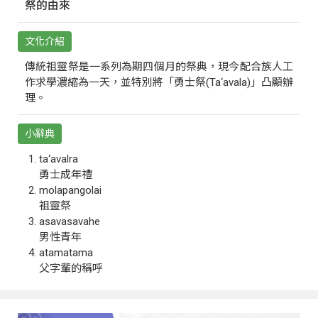
祭的由來
文化介紹
傳統祖靈祭是一系列為期四個月的祭典，現今配合族人工
作求學濃縮為一天，並特別將「勇士祭(Ta‘avala)」凸顯辦
理。
小辭典
ta‘avalra
勇士成年禮
molapangolai
祖靈祭
asavasavahe
男性青年
atamatama
父字輩的稱呼