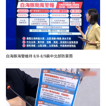
白海豚海警維持 8/8-8/9晨中北部防豪雨