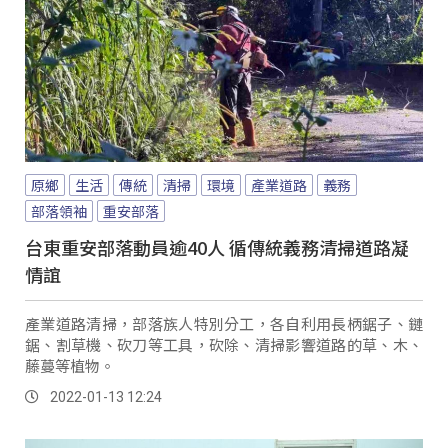
原鄉
生活
傳統
清掃
環境
產業道路
義務
部落領袖
重安部落
台東重安部落動員逾40人 循傳統義務清掃道路凝
情誼
產業道路清掃，部落族人特別分工，各自利用長柄鋸子、鏈
鋸、割草機、砍刀等工具，砍除、清掃影響道路的草、木、
藤蔓等植物。
2022-01-13 12:24