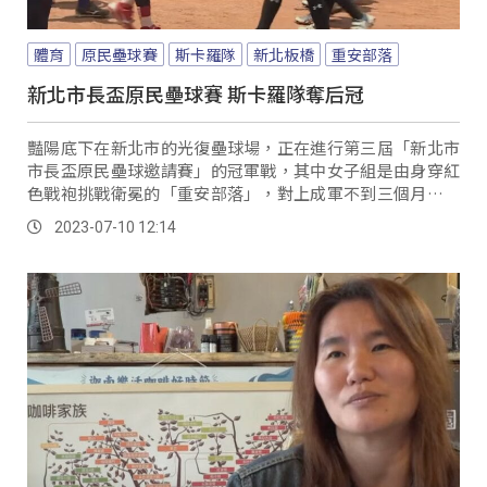
體育
原民壘球賽
斯卡羅隊
新北板橋
重安部落
新北市長盃原民壘球賽 斯卡羅隊奪后冠
豔陽底下在新北市的光復壘球場，正在進行第三屆「新北市
市長盃原民壘球邀請賽」的冠軍戰，其中女子組是由身穿紅
色戰袍挑戰衛冕的「重安部落」，對上成軍不到三個月雪白
球衣的「斯卡羅」。
2023-07-10 12:14