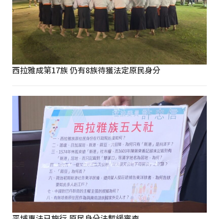
西拉雅成第17族 仍有8族待獲法定原民身分
平埔專法已施行 原民身分法暫緩審查