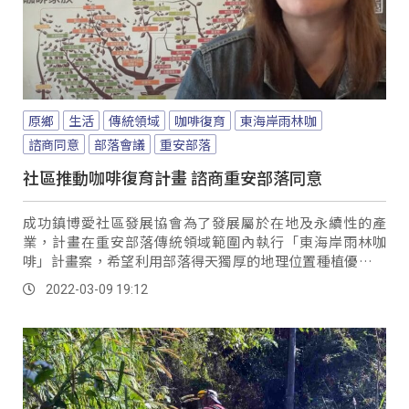
原鄉
生活
傳統領域
咖啡復育
東海岸雨林咖
諮商同意
部落會議
重安部落
社區推動咖啡復育計畫 諮商重安部落同意
成功鎮博愛社區發展協會為了發展屬於在地及永續性的產
業，計畫在重安部落傳統領域範圍內執行「東海岸雨林咖
啡」計畫案，希望利用部落得天獨厚的地理位置種植優質的
咖咖樹，特別諮商重安部落會議同意。
2022-03-09 19:12