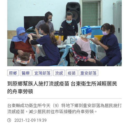
原鄉
醫療
宜灣部落
流感
疫苗
重安部落
到原鄉幫族人施打流感疫苗 台東衛生所減輕居民
的舟車勞頓
台東縣成功衛生所今天（9）特地下鄉到重安部落為居民施打
流感疫苗，減少居民前往市區接種的舟車勞頓。
2021-12-09 19:39