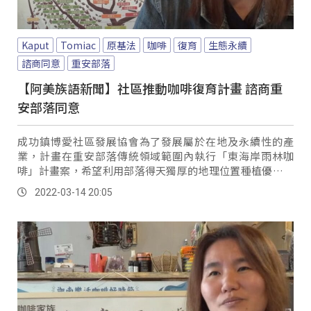
Kaput
Tomiac
原基法
咖啡
復育
生態永續
諮商同意
重安部落
【阿美族語新聞】社區推動咖啡復育計畫 諮商重
安部落同意
成功鎮博愛社區發展協會為了發展屬於在地及永續性的產
業，計畫在重安部落傳統領域範圍內執行「東海岸雨林咖
啡」計畫案，希望利用部落得天獨厚的地理位置種植優質的
咖咖樹，特別諮商重安部落會議同意。
2022-03-14 20:05