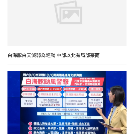
白海豚白天減弱為輕颱 中部以北有局部豪雨