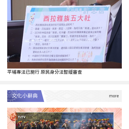
平埔專法已施行 原民身分法暫緩審查
文化小辭典