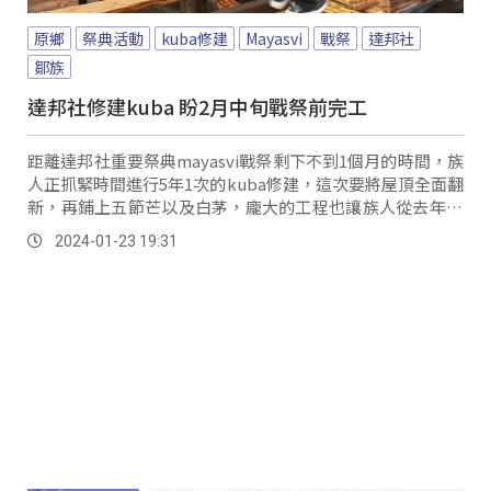
原鄉
祭典活動
kuba修建
Mayasvi
戰祭
達邦社
鄒族
達邦社修建kuba 盼2月中旬戰祭前完工
距離達邦社重要祭典mayasvi戰祭剩下不到1個月的時間，族
人正抓緊時間進行5年1次的kuba修建，這次要將屋頂全面翻
新，再鋪上五節芒以及白茅，龐大的工程也讓族人從去年12
月就開始動工。
2024-01-23 19:31