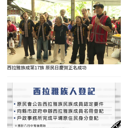
西拉雅族成第17族 原民日慶賀正名成功