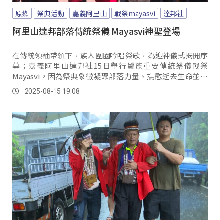
原鄉
祭典活動
嘉義阿里山
戰祭mayasvi
達邦社
阿里山達邦部落傳統祭儀 Mayasvi神聖登場
在傳統領袖帶領下，族人圍圈吟唱祭歌，為迎神儀式揭開序
幕；嘉義阿里山達邦社15日舉行鄒族重要傳統祭儀戰祭
Mayasvi，因為祭典象徵凝聚部落力量、撫慰逝去生命並感
念戰神庇佑，過程也顯得莊嚴神聖。
2025-08-15 19:08