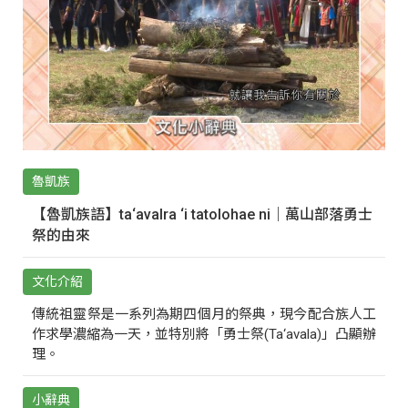
魯凱族
【魯凱族語】ta‘avalra ‘i tatolohae ni｜萬山部落勇士
祭的由來
文化介紹
傳統祖靈祭是一系列為期四個月的祭典，現今配合族人工
作求學濃縮為一天，並特別將「勇士祭(Ta‘avala)」凸顯辦
理。
小辭典