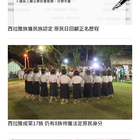
西拉雅族獲民族認定 原民日回顧正名歷程
西拉雅成第17族 仍有8族待獲法定原民身分